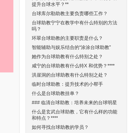
提升台球水平？**
台球库尔勒助教主要负责哪些工作？
台球助教宁宁在教学中有什么特别的方法
吗？
环翠台球助教的主要职责是什么？
智能辅助与娱乐结合的“涂涂台球助教”
她作为台球助教有什么特别之处？
咸宁的台球助教有什么特X 和优势？****
洪崖洞的台球助教有什么特别之处？
临时台球助教：提升技术的小帮手
什么是台球助教挂单？
### 临清台球助教：培养未来的台球明星
什么是玄武台球助教，它有什么样的功能
和特点？****
如何寻找台球助教的学员？