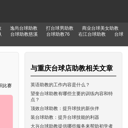
教
逸尚台球助教
打台球男助教
商业台球美女助教
纵
台球助教慈溪
台球助教76
右江台球助教
台球
与
重庆台球店助教
相关文章
英语助教的工作内容是什么？
织比赛
望奎台球助教有哪些主要的训练内容和特
点？
顶效台球助教：提升球技的新伙伴
装台球助教：提升台球技能的利器
大兴台球助教提供哪些服务来帮助初学者