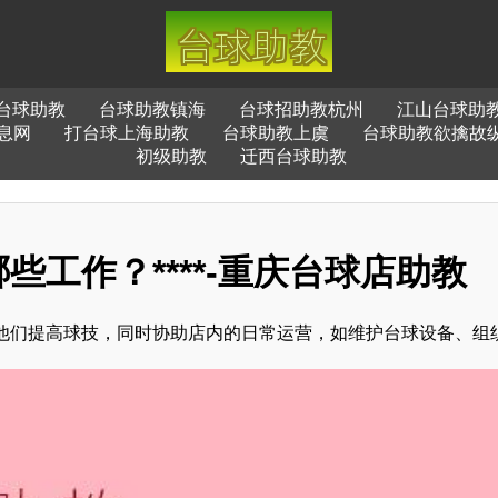
台球助教
台球助教镇海
台球招助教杭州
江山台球助
息网
打台球上海助教
台球助教上虞
台球助教欲擒故
初级助教
迁西台球助教
工作？****-重庆台球店助教
他们提高球技，同时协助店内的日常运营，如维护台球设备、组