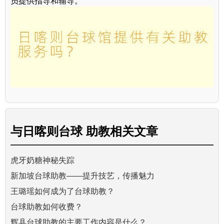
员提供指导和辅导。
与
日喀则台球 助教
相关文章
虎牙奶糖神秘失踪
新加坡台球助教——提升技艺，传播魅力
王璐瑶如何成为了台球助教？
台球助教如何收费？
辉县台球助教的主要工作内容是什么？