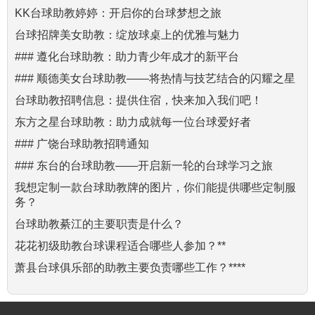
KK台球助教婷婷：开启你的台球梦想之旅
台球招牌美女助教：绽放球桌上的优雅与魅力
### 遵化台球助教：助力青少年成才的新平台
### 顺德美女台球助教——将热情与技艺结合的闪耀之星
台球助教招聘信息：提供住宿，快来加入我们吧！
东方之星台球助教：助力成就每一位台球爱好者
### 广饶台球助教招聘通知
### 东台的台球助教——开启新一轮的台球学习之旅
我想定制一款台球助教牌的图片，你们能提供哪些定制服
务？
台球助教綦江的主要职责是什么？
花花初级助教台球课程适合哪些人参加？**
萧县台球俱乐部的助教主要负责哪些工作？****