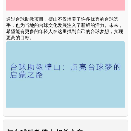
通过台球助教项目，璧山不仅培养了许多优秀的台球选
手，也为当地的台球文化发展注入了新鲜的活力。未来，
希望能有更多的年轻人在这里找到自己的台球梦想，实现
更高的目标。