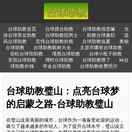
台球助教首页
台球摆台助教
台球助教很贵嘛
当
涂台球美女助教
台球助教招男士
助教台球兼职
追
风台球助教
宏伟台球助教价格
台球助教临夏
奥铭
台球助教
台球助教昵称大全
太原市哪有台球助教
宿松台球馆助教
瑾愚台球助教
台球小瓶子助教
安国台球助教
博时台球助教
台球助教懵了
kk台
球助教价钱
夺金台球助教
台球助教收费照片
台球助教璧山：点亮台球梦
的启蒙之路-台球助教璧山
在璧山这座美丽的城市，台球作为一项备受欢迎的运动，
吸引了越来越多的年轻人。为了提升台球水平，璧山设立