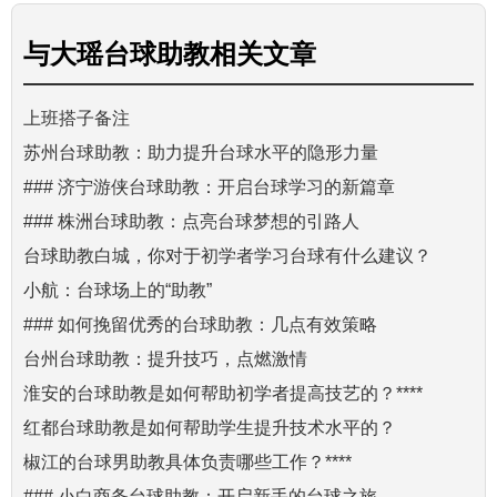
与
大瑶台球助教
相关文章
上班搭子备注
苏州台球助教：助力提升台球水平的隐形力量
### 济宁游侠台球助教：开启台球学习的新篇章
### 株洲台球助教：点亮台球梦想的引路人
台球助教白城，你对于初学者学习台球有什么建议？
小航：台球场上的“助教”
### 如何挽留优秀的台球助教：几点有效策略
台州台球助教：提升技巧，点燃激情
淮安的台球助教是如何帮助初学者提高技艺的？****
红都台球助教是如何帮助学生提升技术水平的？
椒江的台球男助教具体负责哪些工作？****
### 小白商务台球助教：开启新手的台球之旅