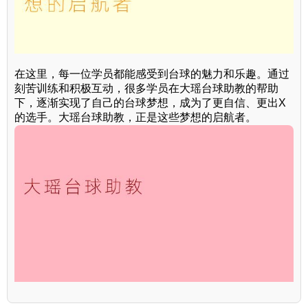
在这里，每一位学员都能感受到台球的魅力和乐趣。通过
刻苦训练和积极互动，很多学员在大瑶台球助教的帮助
下，逐渐实现了自己的台球梦想，成为了更自信、更出X
的选手。大瑶台球助教，正是这些梦想的启航者。