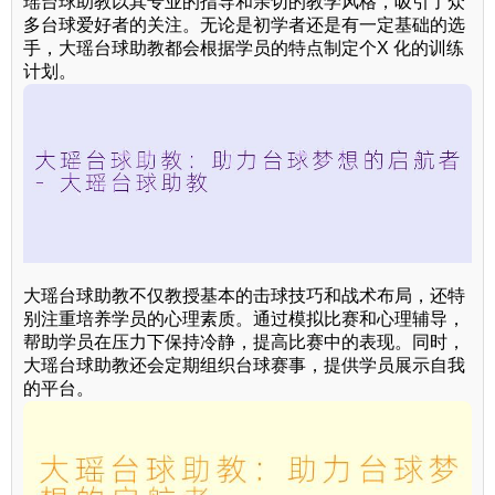
瑶台球助教以其专业的指导和亲切的教学风格，吸引了众
多台球爱好者的关注。无论是初学者还是有一定基础的选
手，大瑶台球助教都会根据学员的特点制定个X 化的训练
计划。
大瑶台球助教不仅教授基本的击球技巧和战术布局，还特
别注重培养学员的心理素质。通过模拟比赛和心理辅导，
帮助学员在压力下保持冷静，提高比赛中的表现。同时，
大瑶台球助教还会定期组织台球赛事，提供学员展示自我
的平台。