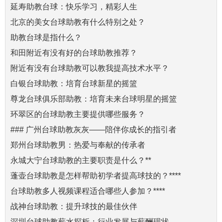
延寿助教台球：快乐学习，精彩人生
北京的美女台球助教有什么特别之处？
助教台球是指什么？
和田附近有没有好的台球助教推荐？
附近有没有台球助教可以教我提高技术水平？
白银台球助教：培育台球新星的摇篮
尊龙台球俱乐部助教：培育未来台球明星的摇篮
环翠区的台球助教主要提供哪些服务？
### 广州台球助教灰灰——陪伴你成长的指引者
郑州台球助教男：热爱与奉献的传承者
永城大宁台球助教的主要职责是什么？**
蓬壶台球助教是怎样帮助初学者提高球技的？****
台球助教多人视频课程适合哪些人参加？****
战神台球助教：提升球技的最佳伙伴
深圳台球助教薪水探析：行业发展与薪酬现状