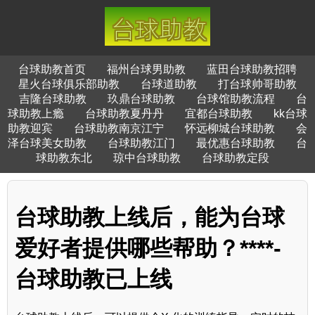
台球助教首页
福州台球男助教
蓝田台球助教招聘
星火台球俱乐部助教
台球道助教
打台球帅哥助教
吉隆台球助教
玖鼎台球助教
台球馆助教流程
台
球助教上瘾
台球助教夏丹丹
宜都台球助教
kk台球
助教迎宾
台球助教南京江宁
怀远柳城台球助教
会
泽台球美女助教
台球助教江门
最优惠台球助教
台
球助教东北
琼中台球助教
台球助教定段
台球助教上线后，能为台球
爱好者提供哪些帮助？****-
台球助教已上线