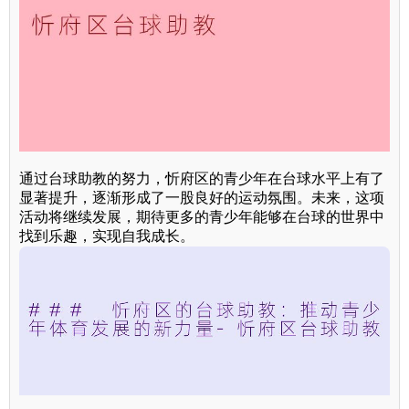
通过台球助教的努力，忻府区的青少年在台球水平上有了
显著提升，逐渐形成了一股良好的运动氛围。未来，这项
活动将继续发展，期待更多的青少年能够在台球的世界中
找到乐趣，实现自我成长。