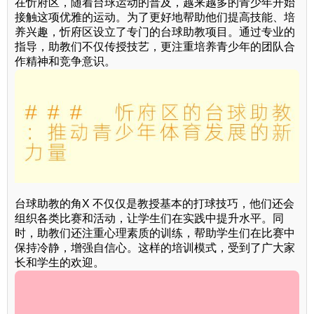
在忻府区，随着台球运动的普及，越来越多的青少年开始
接触这项优雅的运动。为了更好地帮助他们提高技能、培
养兴趣，忻府区设立了专门的台球助教项目。通过专业的
指导，助教们不仅传授技艺，更注重培养青少年的团队合
作精神和竞争意识。
台球助教的角X 不仅仅是教授基本的打球技巧，他们还会
组织各类比赛和活动，让学生们在实践中提升水平。同
时，助教们还注重心理素质的训练，帮助学生们在比赛中
保持冷静，增强自信心。这样的培训模式，受到了广大家
长和学生的欢迎。