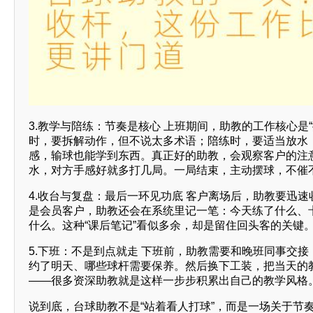
3.教学与陪练：节奏是核心 上班期间，助教的工作核心是
时，要拆解动作，但不说太多术语；陪练时，要适当放水
感，输球也能学到东西。真正好的助教，会观察客户的注
水，对方手感好就多打几局。一局结束，主动摆球，不催
4.收台与复盘：最后一环见功底 客户离场后，助教要迅
是会员客户，助教还会在系统里记一笔：今天练了什么、
什么。这种“课后笔记”看似多余，却是留住回头客的关键
5.下班：不是到点就走 下班前，助教需要和晚班同事交
约了明天、哪些球杆需要保养。然后换下工装，把当天的
——很多资深助教就是这样一步步积累出自己的教学风格
说到底，台球助教不是“站着看人打球”，而是一场关于节