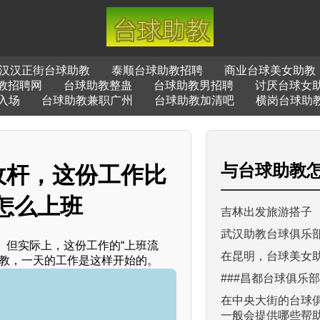
汉汉正街台球助教
泰顺台球助教招聘
商业台球美女助教
教招聘网
台球助教整蛊
台球助教男招聘
讨厌台球女
入场
台球助教兼职广州
台球助教加清吧
横岗台球助
与
台球助教
收杆，这份工作比
怎么上班
吉林出发旅游搭子
武汉助教台球俱乐部
。但实际上，这份工作的“上班流
在昆明，台球美女
助教，一天的工作是这样开始的。
###昌都台球俱乐
在中央大街的台球
一般会提供哪些帮