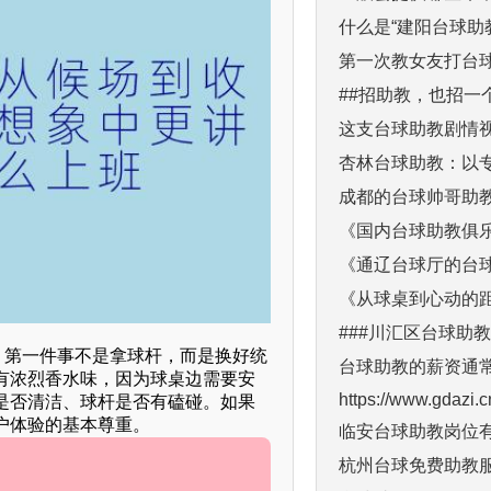
什么是“建阳台球助
第一次教女友打台
##招助教，也招一
这支台球助教剧情
杏林台球助教：以
成都的台球帅哥助教
《国内台球助教俱
《通辽台球厅的台球
《从球桌到心动的
###川汇区台球助
岗。第一件事不是拿球杆，而是换好统
台球助教的薪资通
有浓烈香水味，因为球桌边需要安
https://www.gdazi
是否清洁、球杆是否有磕碰。如果
户体验的基本尊重。
临安台球助教岗位
杭州台球免费助教