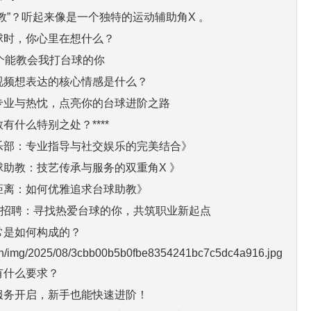
教”？听起来像是一个独特的运动辅助角X 。
球时，你心里在想什么？
个能教会我打台球的你
视频想表达的核心情感是什么？
专业与热忱，点亮你的台球进阶之路
有什么特别之处？****
乐部：专业指导与社交娱乐的完美结合》
助教：技艺传承与服务的双重角X 》
距离：如何优雅追求台球助教》
教招聘：寻找热爱台球的你，共筑职业新起点
常是如何构成的？
.cn/img/2025/08/3cbb00b5b0fbe8354241bc7c5dc4a916.jpg
有什么要求？
服务开启，新手也能快速进阶！