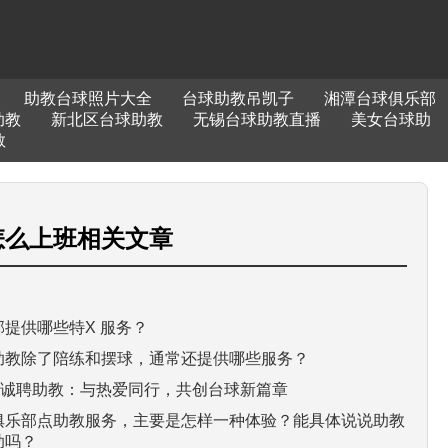
助教台球照片大全
台球助教吊凯子
湘潭台球俱乐部
助教
新北区台球助教
无锡台球助教直播
美女台球助
教
怎么上班
相关文章
提供哪些特X 服务？
助教除了陪练和摆球，通常还提供哪些服务？
部诚聘助教：与热爱同行，共创台球新篇章
俱乐部点助教服务，主要是怎样一种体验？能具体说说助教
助吗？