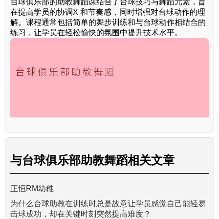
台球俱乐部的助教舞蹈课结合了台球技巧与舞蹈元素，旨
在提高学员的协调X 和节奏感，同时增强对台球动作的理
解。课程通常包括简单的舞步训练和与台球动作相结合的
练习，让学员在轻松愉快的氛围中提升技术水平。
与
台球俱乐部助教舞蹈
相关文章
正恒RM幼稚
为什么台球助教在训练时总是故意让学员感觉自己能轻易
击球成功，却在关键时刻突然提高难度？