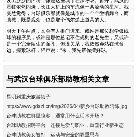
发出沙沙的声响，像是这座城市在深呼吸。窗外，武汉的
霓虹依然闪烁，长江大桥上的车流像一条流动的星河。我
突然觉得，台球俱乐部就像是城市的一个个微缩舞台，而
助教，既是观众，也是那个偶尔递上道具的人。
明天下午两点，又会有人推门进来。或许是那位想学弧线
球的程序员，或许是那位总记不住规则的老先生，又或许
是一个完全陌生的面孔。但没关系，我依然会站在球台
边，握紧球杆，轻声说：“来，我先帮你摆好球。”
与
武汉台球俱乐部助教
相关文章
昆明到重庆旅游搭子
https://www.gdazi.cn/img/2026/04/新乡台球助教陪练.jpg
台球助教在群里拉客，通常用什么话术开场？
台球助教招聘平台：连接热爱与职业，重塑行业新生态
台球助教美女被打：运动与安全的双重思考