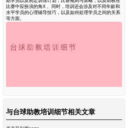
励学员以及制定训练计划；比赛规则与策略，以及助教在
比赛中应扮演的角X 。同时，培训还会涉及对不同年龄和
水平学员的心理辅导技巧，以及如何处理学员之间的关系
等方面。
与
台球助教培训细节
相关文章