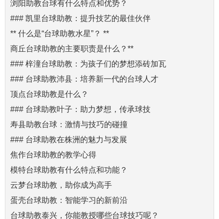
浏阳助教台球有什么特点和优势？
### 凯里台球助教：提升技艺的最佳伙伴
** 什么是“台球助教水星”？ **
商丘台球助教的主要职责是什么？**
### 梓潼台球助教：为孩子们的梦想添砖加瓦
### 台球助教沛县：培养新一代的台球人才
顶点台球助教是什么？
### 台球助教叶子：助力梦想，传承球技
寿县助教台球：激情与技巧的碰撞
### 台球助教在株洲的魅力与发展
焦作台球助教的教学心得
模特台球助教有什么特点和功能？
云梦台球助教，助你成为高手
蛋壳台球助教：智能学习的新前沿
台球助教泰兴，你能教授哪些台球技巧呢？