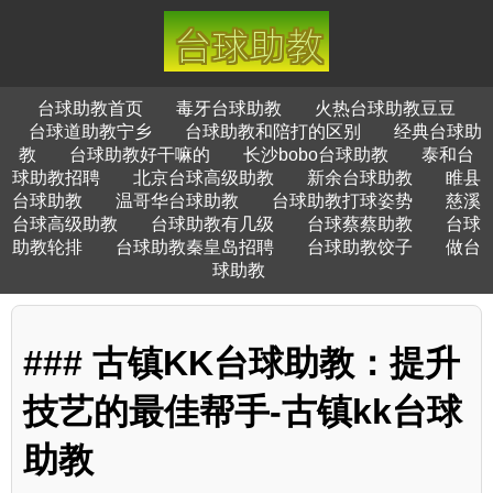
台球助教首页
毒牙台球助教
火热台球助教豆豆
台球道助教宁乡
台球助教和陪打的区别
经典台球助
教
台球助教好干嘛的
长沙bobo台球助教
泰和台
球助教招聘
北京台球高级助教
新余台球助教
睢县
台球助教
温哥华台球助教
台球助教打球姿势
慈溪
台球高级助教
台球助教有几级
台球蔡蔡助教
台球
助教轮排
台球助教秦皇岛招聘
台球助教饺子
做台
球助教
### 古镇KK台球助教：提升
技艺的最佳帮手-古镇kk台球
助教