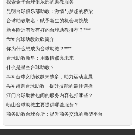
探索金华台球俱乐部的助教服务
昆明台球俱乐部助教：激情与梦想的桥梁
台球助教取名：赋予新生的机会与挑战
新乡附近有没有好的台球助教推荐？****
### 台球助教欣欣简介
你为什么想成为台球助教？****
台球助教新星：用激情点亮未来
什么是星空台球助教？
### 台球女助教越来越多，助力运动发展
### 超凯台球助教：提升技能的最佳选择
江门台球助教包间的服务内容包括哪些？
崂山台球助教主要提供哪些服务？
商务助教台球会所：提升商务交流的新型平台