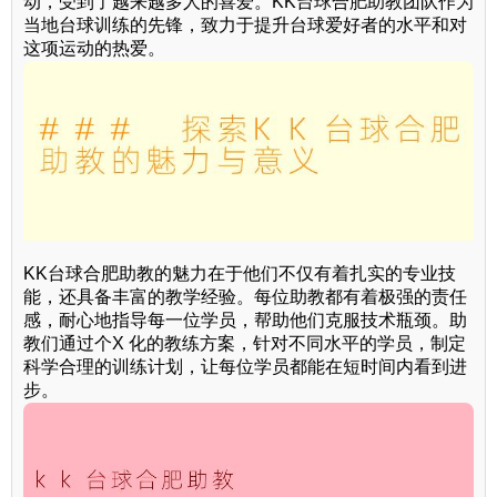
动，受到了越来越多人的喜爱。KK台球合肥助教团队作为
当地台球训练的先锋，致力于提升台球爱好者的水平和对
这项运动的热爱。
KK台球合肥助教的魅力在于他们不仅有着扎实的专业技
能，还具备丰富的教学经验。每位助教都有着极强的责任
感，耐心地指导每一位学员，帮助他们克服技术瓶颈。助
教们通过个X 化的教练方案，针对不同水平的学员，制定
科学合理的训练计划，让每位学员都能在短时间内看到进
步。