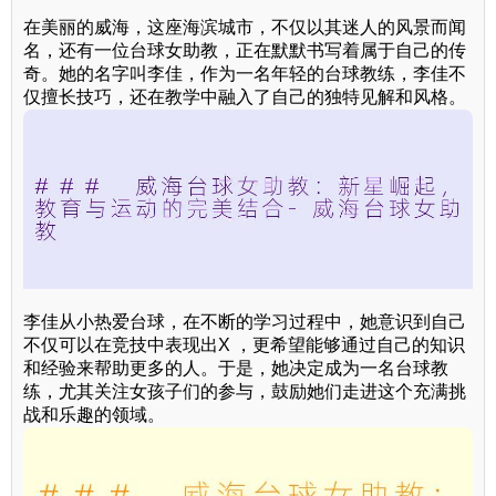
在美丽的威海，这座海滨城市，不仅以其迷人的风景而闻
名，还有一位台球女助教，正在默默书写着属于自己的传
奇。她的名字叫李佳，作为一名年轻的台球教练，李佳不
仅擅长技巧，还在教学中融入了自己的独特见解和风格。
李佳从小热爱台球，在不断的学习过程中，她意识到自己
不仅可以在竞技中表现出X ，更希望能够通过自己的知识
和经验来帮助更多的人。于是，她决定成为一名台球教
练，尤其关注女孩子们的参与，鼓励她们走进这个充满挑
战和乐趣的领域。