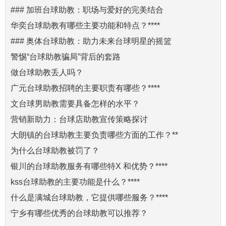
### 加班台球助教：职场与爱好的完美结合
华奕台球助教有哪些主要功能和特点？****
### 奥体台球助教：助力未来台球明星的摇篮
警惕“台球助教骗局”背后的套路
做台球助教丢人吗？
广元台球助教招聘的主要职责有哪些？****
文台球男助教需要具备怎样的水平？
营销新助力：台球店助教宣传策略探讨
大朗镇的台球助教主要负责哪些方面的工作？**
为什么台球助教被罚了？
银川的台球助教服务有哪些特X 和优势？****
kss台球助教的主要功能是什么？****
什么是满城台球助教，它提供哪些服务？****
宁乡有哪些优秀的台球助教可以推荐？