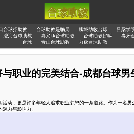
口台球招助教
台球助教是骗局
聊城助教台球
吕梁学
澄海台球助教
嘉兴kk台球助教
台球助教好嘛
毒牙
台球
青山台球助教
力欧台球助教
与职业的完美结合-成都台球男
闲活动，更是许多年轻人追求职业梦想的一条道路。作为一名男
的魅力与影响力。