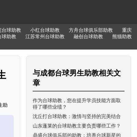
院台球助教
小红台球助教
方舟台球俱乐部助教
重庆
台球助教
江苏常州台球助教
融创台球助教
熊猫助教
与
成都台球男生助教
相关文
生
章
作为台球助教，您在提升学员技能方面取
生助
得了哪些业绩？
沈丘打台球助教：激情与坚持的完美结合
山东蓬莱的台球助教主要负责哪些工作？
鼎盛台球俱乐部的助教：培养台球新星的