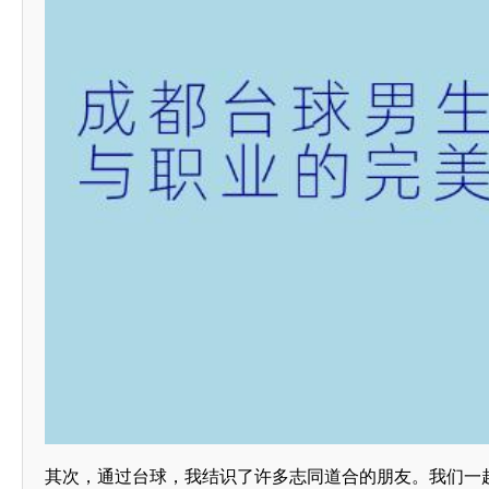
其次，通过台球，我结识了许多志同道合的朋友。我们一