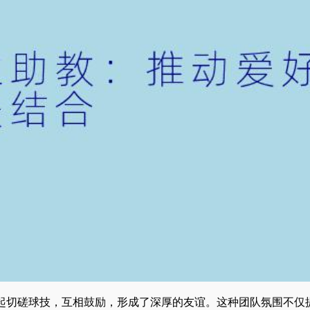
起切磋球技，互相鼓励，形成了深厚的友谊。这种团队氛围不仅