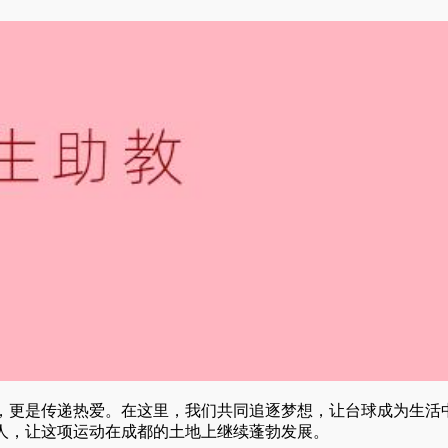
，更是传递热爱。在这里，我们共同追逐梦想，让台球成为生活
人，让这项运动在成都的土地上继续蓬勃发展。