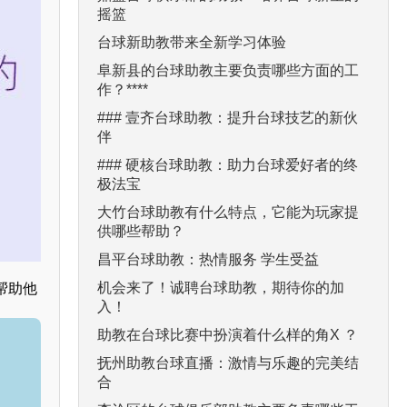
摇篮
台球新助教带来全新学习体验
阜新县的台球助教主要负责哪些方面的工
作？****
### 壹齐台球助教：提升台球技艺的新伙
伴
### 硬核台球助教：助力台球爱好者的终
极法宝
大竹台球助教有什么特点，它能为玩家提
供哪些帮助？
昌平台球助教：热情服务 学生受益
机会来了！诚聘台球助教，期待你的加
帮助他
入！
助教在台球比赛中扮演着什么样的角X ？
抚州助教台球直播：激情与乐趣的完美结
合