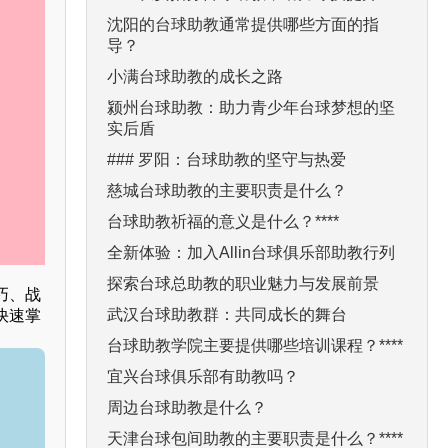
沈阳的台球助教通常提供哪些方面的指
导？
小满台球助教的成长之路
颍州台球助教：助力青少年台球梦想的坚
实后盾
### 罗阳：台球助教的坚守与热爱
慈城台球助教的主要职责是什么？
台球助教祈福的意义是什么？****
全新体验：加入Allin台球俱乐部助教行列
探索台球总助教的职业魅力与发展前景
巧、战
武汉台球助教群：共同成长的舞台
快速掌
台球助教学院主要提供哪些培训课程？****
宜兴台球俱乐部有助教吗？
周边台球助教是什么？
天津台球包间助教的主要职责是什么？****