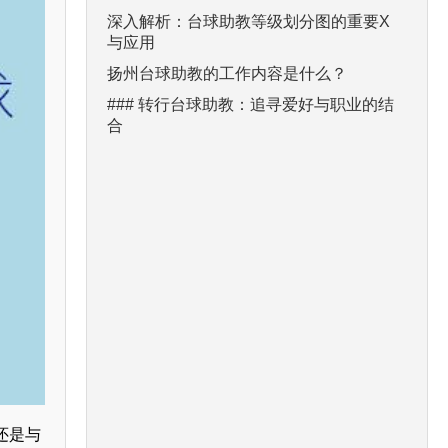
深入解析：台球助教等级划分图的重要X
与应用
扬州台球助教的工作内容是什么？
### 转行台球助教：追寻爱好与职业的结
合
还是与