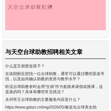
与
天空台球助教招聘
相关文章
什么是互相督促搭子？
在洛阳附近想找一位台球助教，通常可以通过哪些渠道寻
找，以及如何确认助教的资质与教学水平？
听说台球助教有时会用“生病”作为套路来请假或推课，这
是真的吗？具体有哪些常见情况？
永州帝王台球助教的主要服务内容是什么？
https://www.gdazi.cn/img/2026/05/秦皇岛台球美女助