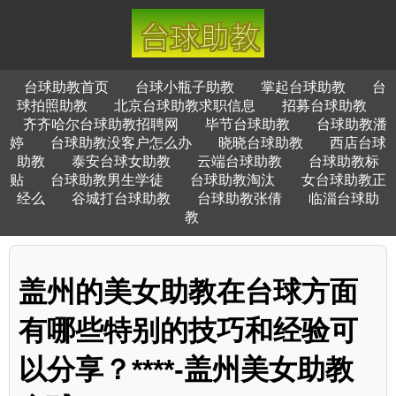
台球助教首页
台球小瓶子助教
掌起台球助教
台
球拍照助教
北京台球助教求职信息
招募台球助教
齐齐哈尔台球助教招聘网
毕节台球助教
台球助教潘
婷
台球助教没客户怎么办
晓晓台球助教
西店台球
助教
泰安台球女助教
云端台球助教
台球助教标
贴
台球助教男生学徒
台球助教淘汰
女台球助教正
经么
谷城打台球助教
台球助教张倩
临淄台球助
教
盖州的美女助教在台球方面
有哪些特别的技巧和经验可
以分享？****-盖州美女助教