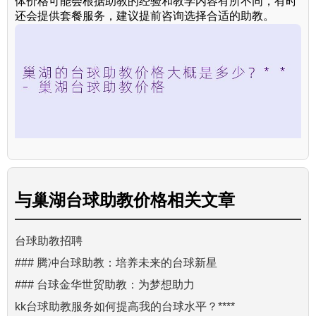
体价格可能会根据助教的经验和教学内容有所不同，有时
还会提供套餐服务，建议提前咨询选择合适的助教。
与
巢湖台球助教价格
相关文章
台球助教招聘
### 腾冲台球助教：培养未来的台球新星
### 台球金华世贸助教：为梦想助力
kk台球助教服务如何提高我的台球水平？****