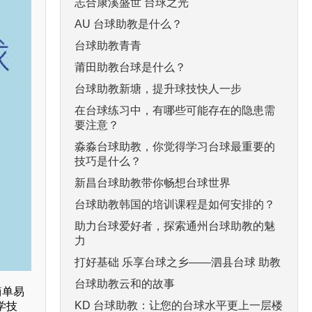
志合康溪盛世 台球之光
AU 台球助教是什么？
台球助教青青
莆田助教台球是什么？
台球助教新塘，提升球技快人一步
在台球练习中，有哪些可能存在的隐患需
要注意？
淼淼台球助教，你觉得学习台球最重要的
技巧是什么？
新昌台球助教带你畅想台球世界
台球助教韩国的培训课程是如何安排的？
助力台球爱好者，探索通州台球助教的魅
力
打好基础 乐享台球之乡——泗县台球 助教
台球助教云和的故事
简单易
KD 台球助教：让您的台球水平更上一层楼
学技