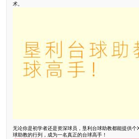
术。
无论你是初学者还是资深球员，垦利台球助教都能提供个
球助教的行列，成为一名真正的台球高手！