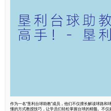
作为一名“垦利台球助教”成员，他们不仅擅长解读球路和
懂的方式教授技巧，让学员们轻松掌握台球的精髓。不仅