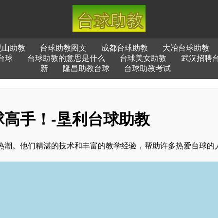
昆山助教
台球助教图文
成都台球助教
大冶台球助教
台球
台球助教的意思是什么
台球美女助教
武汉招聘
新
隆昌助教台球
台球助教考试
高手！-垦利台球助教
热潮。他们精湛的技术和丰富的教学经验，帮助许多热爱台球的