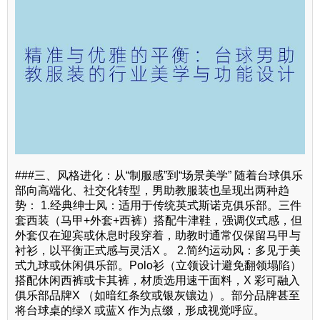
###三、风格进化：从“制服感”到“场景美学” 随着台球俱乐
部向高端化、社交化转型，男助教服装也呈现出两种趋
势： 1.经典绅士风：适用于传统英式斯诺克俱乐部。三件
套西装（马甲+外套+西裤）搭配牛津鞋，强调仪式感，但
外套仅在迎宾或休息时段穿着，助教时通常仅保留马甲与
衬衫，以平衡正式感与灵活X 。 2.简约运动风：多见于美
式九球或休闲俱乐部。Polo衫（立领设计避免翻领塌陷）
搭配休闲西裤或卡其裤，材质选用速干面料，X 彩可融入
俱乐部品牌X （如暗红条纹或银灰镶边）。部分品牌甚至
将台球桌的绿X 或蓝X 作为点缀，形成视觉呼应。