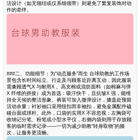
洁设计（如无领结或仅系细领带）则避免了繁复装饰对动
作的牵绊。
###二、功能细节：为“动态服务”而生 台球助教的工作场
景包含长时间站立、行走及与顾客近距离互动，因此服装
需兼顾透气X 与耐用X 。高支棉或混纺面料（如棉麻与弹
X 纤维的拼接）成为首选：吸汗快干，且抗皱X 强，能维
持全天候的整洁形象。裤装可加入微弹设计，膝盖处预留
活动余量；衬衫袖口采用纽扣而非袖扣，避免金属配件磕
碰台面或球杆。此外，口袋的实用X 不容忽视：左胸袋可
收纳记分笔、粉笔或小型水平仪，右侧内袋则用于存放顾
客的临时需求记录——一切为减少助教“转身取物”的频
次，让服务更流畅。