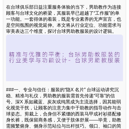
在台球俱乐部日益注重服务体验的当下，男助教作为连接
顾客与台球文化的桥梁，其服装早已超越了“工作服”的单
一功能。一套得体的着装，既是专业素养的无声宣言，也
是空间氛围的视觉延伸。本文将从行业定位、功能需求与
审美表达三个维度，探讨台球男助教服装的设计逻辑。
###一、专业与信任：服装的“隐X 名片” 台球运动讲究沉
稳、精准与礼仪，男助教的服装需首先传递“可靠”的信
号。深X 系如藏蓝、炭灰或纯黑成为主流选择，因其能弱
化视觉干扰，让顾客的注意力集中于助教的指导动作与击
球姿态。剪裁上，合身但不紧绷的西装马甲或衬衫搭配修
身长裤，既保留商务感，又便于肢体舒展——毕竟，助教
需频繁俯身、侧身示范站位与出杆技巧。领口、袖口的简