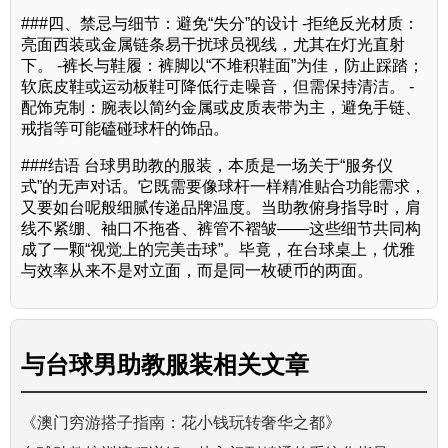
###四、禁忌与细节：避免“失分”的设计 -拒绝反光材质：
亮面西装或金属链条易干扰球员视线，尤其在灯光直射
下。 -裤长与鞋履：裤脚以“不堆积鞋面”为佳，防止踩踏；
软底皮鞋或运动板鞋可降低行走噪音，但需保持清洁。 -
配饰克制：腕表以简约金属或皮质表带为主，避免手链、
戒指等可能磕碰球杆的饰品。
###结语 台球男助教的服装，本质是一场关于“服务仪
式”的无声对话。它既需要像球杆一样精准贴合功能需求，
又要如台呢般细腻传递品牌温度。当助教俯身指导时，肩
线不紧绷、袖口不拖沓、裤管不褶皱——这些细节共同构
成了一颗“视觉上的完美击球”。毕竟，在台球桌上，优雅
与效率从来不是对立面，而是同一枚硬币的两面。
与
台球男助教服装
相关文章
《澳门穷游搭子指南：花小钱玩转奢华之都》