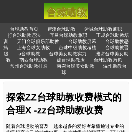
台球助教首页
瞿溪台球助教
运城台球助教兼职
打台球助教违法
宜昌台球助教兼职
正规台球助教培
训
天门台球俱乐部助教
台球助教屏幕
台球助教恶
搞
上海台球女助教
台球中级助教考核
台球助教晋
级
la台球助教
台球美女助教实力
潍坊台球美女助
教
南西台球助教
被台球助教虐
台球助教肉包
常州台球助教排名
南召台球美女助教
温州助教台
球
探索ZZ台球助教收费模式的
合理X -zz台球助教收费
随着台球运动的普及，越来越多的爱好者希望通过专业的