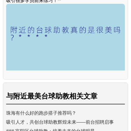
吸引很多学员前来练习！**
与
附近最美台球助教
相关文章
珠海有什么好的跑步搭子推荐吗？
吸引人才，共创台球助教辉煌未来——前台招聘启事