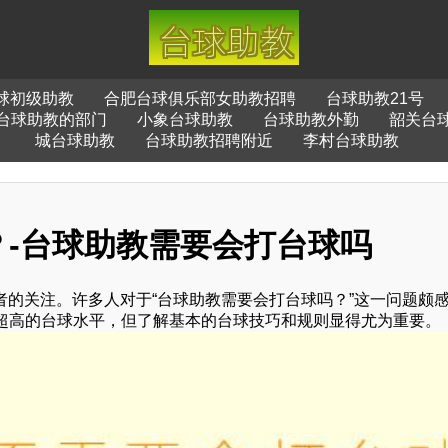
球初级助教
合肥台球俱乐部女助教招聘
台球助教21号
台球助教的部门
小象台球助教
台球助教外勤
韶关台
城台球助教
台球助教招聘附近
李村台球助教
-台球助教需要会打台球吗
者的关注。许多人对于“台球助教需要会打台球吗？”这一问题颇
超高的台球水平，但了解基本的台球技巧和规则显得尤为重要。