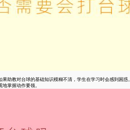
如果助教对台球的基础知识模糊不清，学生在学习时会感到困惑
观地掌握动作要领。