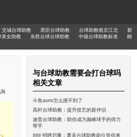
交城台球助教
星臣台球助教
台球助教南京江北
新
球美女助教
东胜台球台球助教
中级台球助教标准
桐
与
台球助教需要会打台球吗
相关文章
感兴
斗鱼asmr怎么搜不到了
高杆台球助教：提升技艺的新伴侣
迪普台球助教：助你成为巅峰球手的得力
帮手
### 招聘启事：萧县台球助教岗位等你来