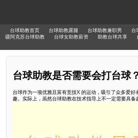
台球助教首页
台球助教露腿
台球助教兼职男
台
疆阿克苏台球助教
台球女助教薪资
助教台球共享
台球助教是否需要会打台球？
台球作为一项优雅且富有竞技X 的运动，吸引了众多爱好
趣。实际上，虽然台球助教在技术指导上不一定需要具备