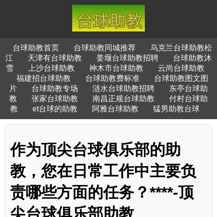
台球助教首页
台球助教同城推荐
乌克兰台球助教松
江
天津有台球助教
姜堰台球助教招聘
台球助教沐
雪
上沙台球助教
神木市台球助教
云尚台球助教
福建招台球助教
台球助教费标准
台球助教图文图
片
台球助教专场
涟水台球助教招聘
东亭台球助
教
张家台球助教
南昌正规台球助教
付村台球助
教
et台球的助教
阿雅台球助教
猛男助教台球
作为顶尖台球俱乐部的助
教，您在日常工作中主要负
责哪些方面的任务？****-顶
尖台球俱乐部助教