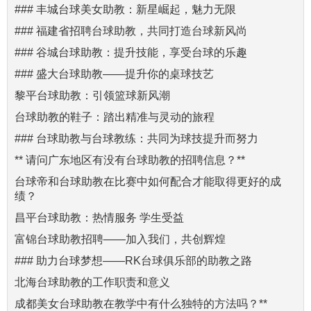
### 丰城台球美女助教：新星崛起，魅力无限
### 福建省招聘台球助教，共同打造台球新风尚
### 谷城台球助教：提升技能，享受台球的乐趣
### 盛大台球助教——提升你的桌球技艺
黎平台球助教：引领篮球新风潮
台球助教的鞋子：踏出精准与灵动的旅程
### 台球助教与台球教练：共同为球技提升而努力
** 请问广东地区有没有台球助教的招聘信息？**
台球帝和台球助教在比赛中如何配合才能取得更好的成
绩？
昌平台球助教：热情服务 学生受益
富锦台球助教招聘——加入我们，共创辉煌
### 助力台球梦想——RK台球俱乐部的助教之路
北海台球助教的工作职责和意义
成都美女台球助教在教学中有什么独特的方法吗？**