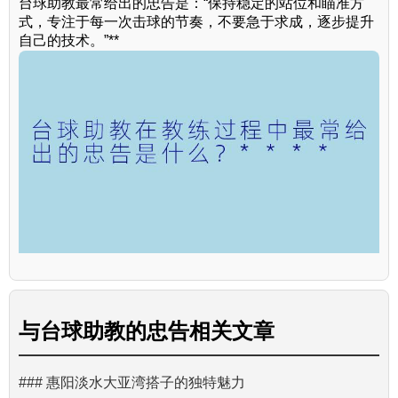
台球助教最常给出的忠告是：“保持稳定的站位和瞄准方
式，专注于每一次击球的节奏，不要急于求成，逐步提升
自己的技术。”**
与
台球助教的忠告
相关文章
### 惠阳淡水大亚湾搭子的独特魅力