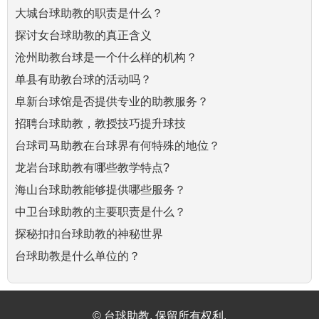
大城台球助教的职责是什么？
探讨女台球助教的真正含义
沧州助教台球是一个什么样的机构？
单县有助教台球的活动吗？
阜新台球馆是否提供专业的助教服务？
招聘台球助教，教授技巧提升球技
台球司马助教在台球界有何特殊的地位？
龙岩台球助教有哪些教学特点?
海山台球助教能够提供哪些服务？
中卫台球助教的主要职责是什么？
探秘扣扣台球助教的神秘世界
台球助教是什么单位的？
© 台球助教. 保留所有权利.