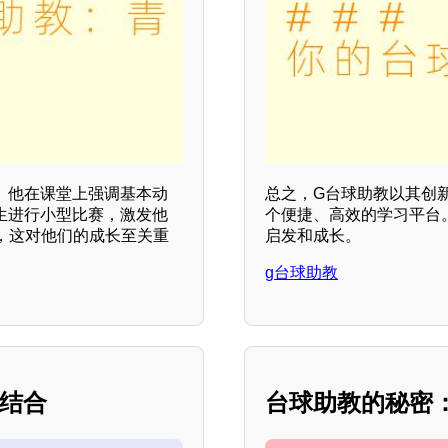
。他在课堂上强调基本动
总之，G台球助教以其创
生进行小型比赛，激发他
个便捷、高效的学习平台
，这对他们的成长至关重
启发和成长。
g台球助教
美结合
台球助教的秘密