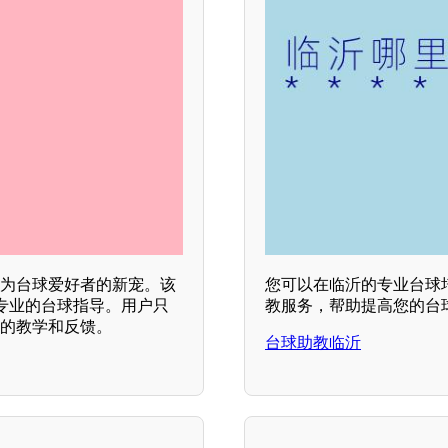
成为台球爱好者的新宠。该
您可以在临沂的专业台球
专业的台球指导。用户只
教服务，帮助提高您的台球
时的教学和反馈。
台球助教临沂