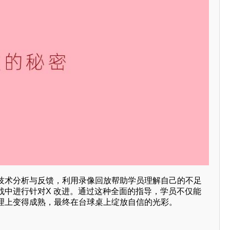
技术分析与反馈，利用录像回放帮助学员理解自己的不足
战中进行针对X 改进。通过这种全面的指导，学员不仅能
理上变得成熟，最终在台球桌上绽放自信的光彩。