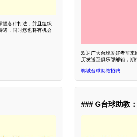
掌握各种打法，并且组织
待遇，同时您也将有机会
欢迎广大台球爱好者前来
历发送至俱乐部邮箱，期
郸城台球助教招聘
### G台球助