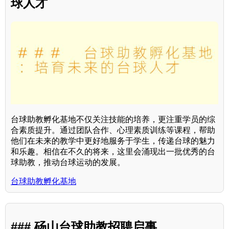
球人才
台球助教孵化基地不仅关注技能的培养，更注重学员的综
合素质提升。通过团队合作、心理素质训练等课程，帮助
他们在未来的教学中更好地服务于学生，传递台球的魅力
和乐趣。相信在不久的将来，这里会涌现出一批优秀的台
球助教，推动台球运动的发展。
台球助教孵化基地
### 砀山台球助教招聘启事