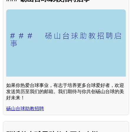
如果你热爱台球事业，有志于培养更多台球爱好者，欢迎
发送简历至我们的邮箱。我们期待与你共创砀山台球的美
好未来！
砀山台球助教招聘