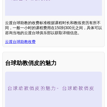
云渡台球助教的收费标准根据课程时长和教练资历有所不
同，一般一小时的课程费用在150到300元之间，具体可以
咨询当地的云渡台球俱乐部以获取详细信息。
云渡台球助教收费
台球助教俏皮的魅力