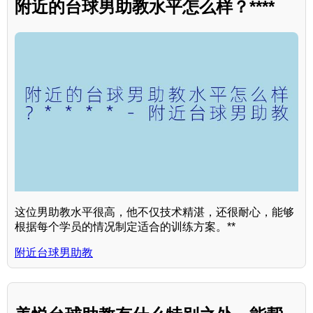
附近的台球男助教水平怎么样？****
这位男助教水平很高，他不仅技术精湛，还很耐心，能够
根据每个学员的情况制定适合的训练方案。**
附近台球男助教