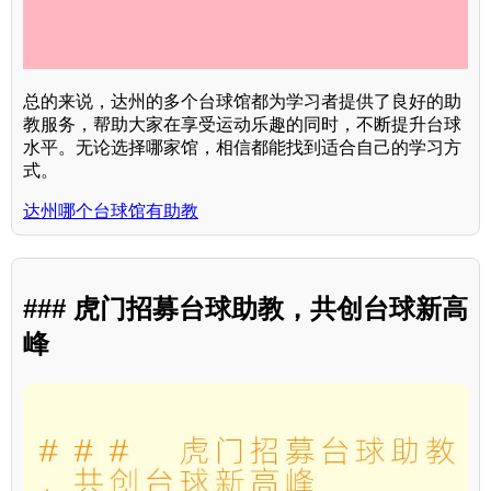
总的来说，达州的多个台球馆都为学习者提供了良好的助
教服务，帮助大家在享受运动乐趣的同时，不断提升台球
水平。无论选择哪家馆，相信都能找到适合自己的学习方
式。
达州哪个台球馆有助教
### 虎门招募台球助教，共创台球新高
峰