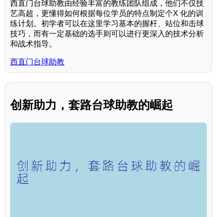
西直门台球助教由经验丰富的教练团队组成，他们不仅技
艺高超，更懂得如何根据每位学员的特点制定个X 化的训
练计划。初学者可以在这里学习基本的握杆、站位和击球
技巧，而有一定基础的选手则可以进行更深入的技术分析
和战术指导。
西直门台球助教
创新助力，套路台球助教的崛起