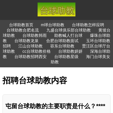
台球助教首页
m球台球助教
台球助教怎样应聘
台球助教合肥名流
九盛台球俱乐部台球助教
黄坡台
球助教
台球助教韩雨
助教喊人打台球
爆珠台球助
教
台球助教龙泉
合肥台球助教面试
玉环台球助教
招聘
江山台球助教
容东台球助教
贾汪区台球厅台
球助教
cc台球助教价格
台球助教妍妍
深海台球助
教
台球助教招聘西安
台球助教星级
海门台球美女
助教
招聘台球助教内容
屯留台球助教的主要职责是什么？****