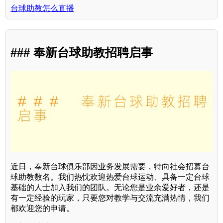
台球助教怎么直播
### 奉新台球助教招聘启事
近日，奉新台球俱乐部因业务发展需要，特向社会招募台
球助教数名。我们热忱欢迎热爱台球运动、具备一定台球
基础的人士加入我们的团队。无论您是业余爱好者，还是
有一定经验的玩家，只要您对教学与交流充满热情，我们
都欢迎您的申请。