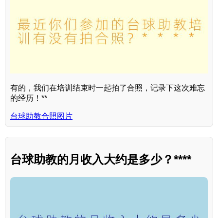
有的，我们在培训结束时一起拍了合照，记录下这次难忘
的经历！**
台球助教合照图片
台球助教的月收入大约是多少？****