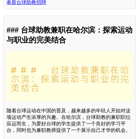
奉新台球助教招聘
### 台球助教兼职在哈尔滨：探索运动
与职业的完美结合
随着台球运动在中国的普及，越来越多的年轻人开始对这
项运动产生浓厚的兴趣。在哈尔滨，台球助教的兼职职位
应运而生，为爱好台球的学生提供了一个良好的学习平
台，同时也为兼职教师提供了一个展示自己才华的机会。