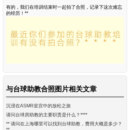
有的，我们在培训结束时一起拍了合照，记录下这次难忘
的经历！**
与
台球助教合照图片
相关文章
沉浸在ASMR皇宫中的放松之旅
请问台球房助教的主要职责是什么？****
** 请问在上海哪里可以找到台球助教，费用大概是多少？
**