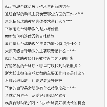
### 故城台球助教：传承与创新的结合
通辽台球的助教主要负责哪些方面的工作？****
惠水招台球助教的具体要求是什么？****
平原附近台球助教的魅力与价值
### 如何挑选优秀的台球助教
厦门博动台球助教的主要功能和特点是什么？
太原高级台球助教的主要职责是什么？****
### 台球助教如何有效拉近与客人的距离
探秘泾县的台球厅：哪里可以找到助教服务？
浙大博士担任台球助教的主要工作内容是什么？
石牌台球助教，让爱好者提升球技
平乡的台球美女助教有什么特别之处？****
台球助教胖子：从爱好到职场的转变
临夏台球助教招聘：助力台球爱好者成长的机会