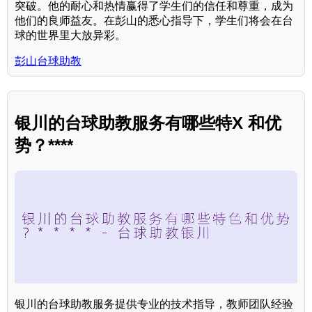
突破。他的耐心和热情赢得了学生们的信任和尊重，成为
他们的良师益友。在彭山的悉心指导下，学生们将会在台
球的世界里大放异彩。
彭山台球助教
银川的台球助教服务有哪些特X 和优
势？****
银川的台球助教服务提供专业的技术指导，教师团队经验