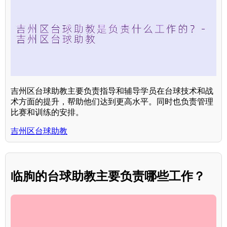
吉州区台球助教主要负责指导和辅导学员在台球技术和战
术方面的提升，帮助他们达到更高水平。同时也负责管理
比赛和训练的安排。
吉州区台球助教
临朐的台球助教主要负责哪些工作？