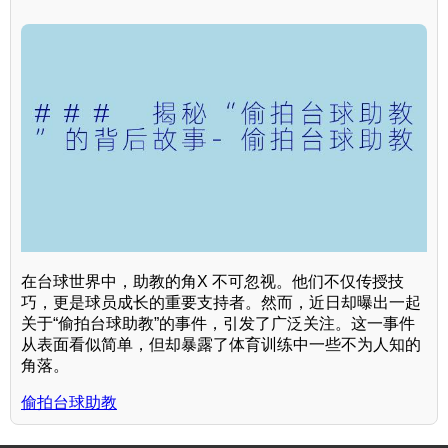
在台球世界中，助教的角X 不可忽视。他们不仅传授技
巧，更是球员成长的重要支持者。然而，近日却曝出一起
关于“偷拍台球助教”的事件，引发了广泛关注。这一事件
从表面看似简单，但却暴露了体育训练中一些不为人知的
角落。
偷拍台球助教