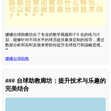
娜娜台球助教结合了专业的教学视频和个X 化的练习计
划，能够针对不同水平的球员提供量身定制的指导，通过
数据分析和实时反馈来帮助你提升击球技巧和战略思维。
**
娜娜台球助教
### 台球助教廊坊：提升技术与乐趣的
完美结合