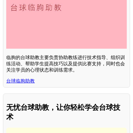
临朐的台球助教主要负责协助教练进行技术指导、组织训
练活动、帮助学生提高技巧以及提供比赛支持，同时也会
关注学员的心理状态和训练需求。
台球临朐助教
无忧台球助教，让你轻松学会台球技
术