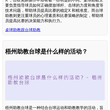
X ，但在实际操作中却有着一些明显的不同。桌球助教主
要负责指导球员如何正确摆放球杆、击球的力度和角度等
技术问题，帮助球员提高比赛的稳定X 和精准度。而台球
助教则更注重球员的心理素质和比赛策略的制定，帮助球
员提高比赛的决策能力和执行力。
桌球助教跟台球助教
梧州助教台球是什么样的活动？
梧州助教台球是一种结合台球运动和助教教学的活动，旨