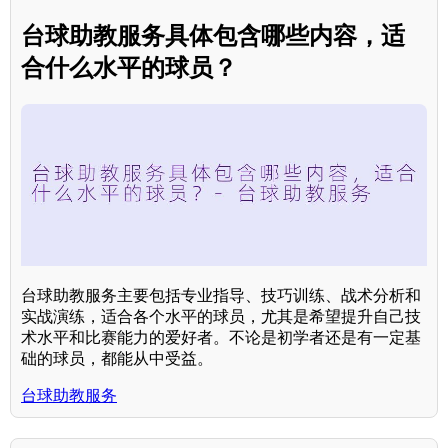
台球助教服务具体包含哪些内容，适
合什么水平的球员？
台球助教服务主要包括专业指导、技巧训练、战术分析和
实战演练，适合各个水平的球员，尤其是希望提升自己技
术水平和比赛能力的爱好者。不论是初学者还是有一定基
础的球员，都能从中受益。
台球助教服务