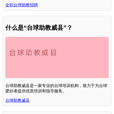
全职台球助教招聘
什么是“台球助教威县”？
台球助教威县是一家专业的台球培训机构，致力于为台球
爱好者提供优质培训和指导服务。
台球助教威县