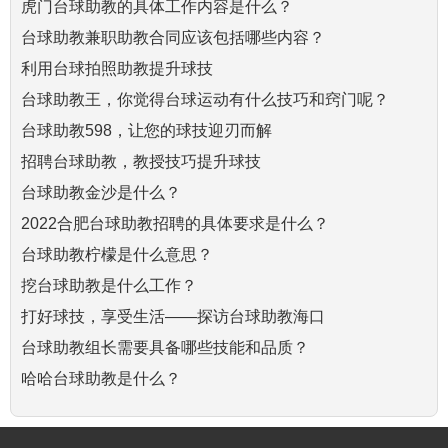
虎门台球助教的具体工作内容是什么？
台球助教兼职助教合同应该包括哪些内容？
利用台球拍照助教提升球技
台球助教王，你觉得台球运动有什么技巧和窍门呢？
台球助教598，让您的球技迎刃而解
招聘台球助教，教授技巧提升球技
台球助教金沙是什么？
2022合肥台球助教招聘的具体要求是什么？
台球助教柠檬是什么意思？
挖台球助教是什么工作？
打好球技，享受生活——探访台球助教海口
台球助教组长需要具备哪些技能和品质？
哈哈台球助教是什么？