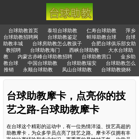
台球助教首页
泰坦台球助教
仁寿台球助教
萍乡
台球助教招聘网
台球助教鉴定
蚌埠助教台球
台球
助教丰城
台球房助教怎么教孩子
合肥台球俱乐部女助
教招聘
台球助教海门
西峡台球助教
大水台球助
教
内蒙古赤峰台球助教招聘
台球助教营口
金乡助
教台球
中国台球助教
台球助教瑞安
台球助教怎么
推销
永顺台球助教
凤山台球助教
台球助教烧杯
台球助教摩卡，点亮你的技
艺之路-台球助教摩卡
在台球这个精彩的运动中，有一位热情洋溢、技艺高超的
助教摩卡，为众多学员点亮了技艺之路。摩卡不仅拥有丰