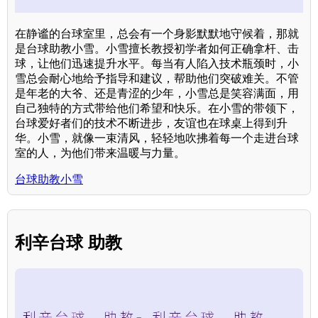
在静谧的台球室里，总会有一个身影默默地守候着，那就
是台球助教小雪。小雪擅长教授初学者如何正确拿杆、击
球，让他们迅速提升水平。每当有人陷入技术瓶颈时，小
雪总会耐心地给予指导和建议，帮助他们突破难关。不管
是年老的大爷、还是青涩的少年，小雪总是笑容满面，用
自己独特的方式带给他们希望和快乐。在小雪的带领下，
台球爱好者们的技术不断进步，友谊也在球桌上得到升
华。小雪，就像一束清风，轻轻地吹拂着每一个走进台球
室的人，为他们带来温暖与力量。
台球助教小雪
利辛台球 助教