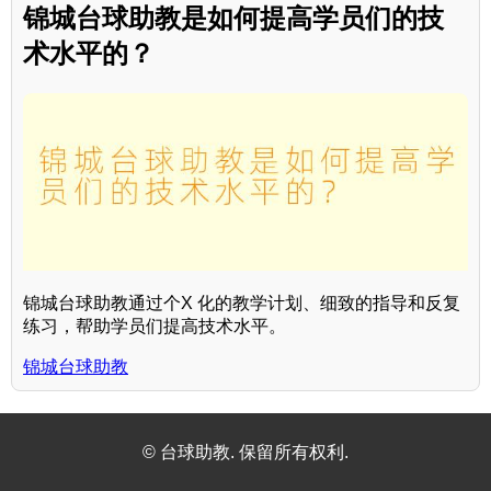
锦城台球助教是如何提高学员们的技
术水平的？
锦城台球助教通过个X 化的教学计划、细致的指导和反复
练习，帮助学员们提高技术水平。
锦城台球助教
© 台球助教. 保留所有权利.