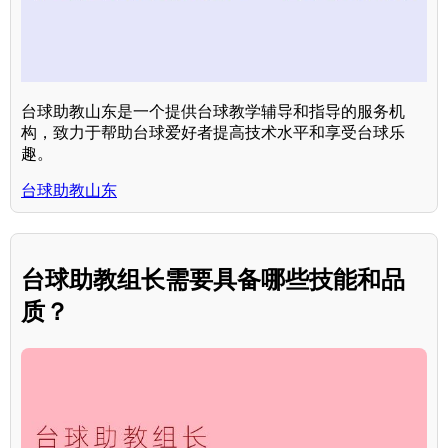
台球助教山东是一个提供台球教学辅导和指导的服务机
构，致力于帮助台球爱好者提高技术水平和享受台球乐
趣。
台球助教山东
台球助教组长需要具备哪些技能和品
质？