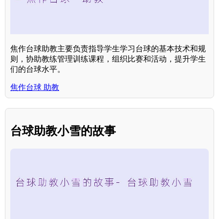
焦作台球助教主要负责指导学生学习台球的基本技术和规
则，协助教练管理训练课程，组织比赛和活动，提升学生
们的台球水平。
焦作台球 助教
台球助教小雪的故事