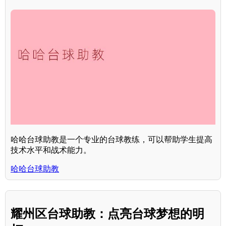
哈哈台球助教是一个专业的台球教练，可以帮助学生提高
技术水平和战术能力。
哈哈台球助教
耀州区台球助教：点亮台球梦想的明