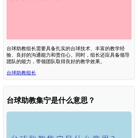
台球助教组长需要具备扎实的台球技术、丰富的教学经
验、良好的沟通能力和责任心。同时，组长还应具备领导
团队的能力，带领团队取得良好的教学效果。
台球助教组长
台球助教集宁是什么意思？