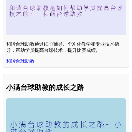
和谐台球助教通过细心辅导、个X 化教学和专业技术指
导，帮助学员提高台球技术，提升比赛成绩。
和谐台球助教
小满台球助教的成长之路