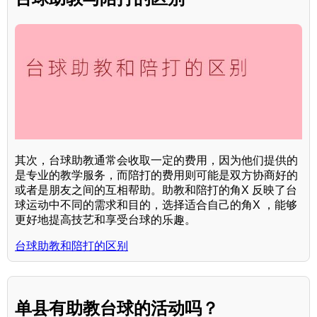
其次，台球助教通常会收取一定的费用，因为他们提供的
是专业的教学服务，而陪打的费用则可能是双方协商好的
或者是朋友之间的互相帮助。助教和陪打的角X 反映了台
球运动中不同的需求和目的，选择适合自己的角X ，能够
更好地提高技艺和享受台球的乐趣。
台球助教和陪打的区别
单县有助教台球的活动吗？