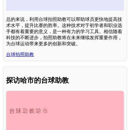
总的来说，利用台球拍照助教可以帮助球员更快地提高技
术水平，提升比赛的胜率。这种技术对于初学者和职业选
手都有着重要的意义，是一种有力的学习工具。相信随着
科技的不断进步，拍照助教将在未来继续发挥重要作用，
为台球运动带来更多的创新和突破。
台球拍照助教
探访哈市的台球助教