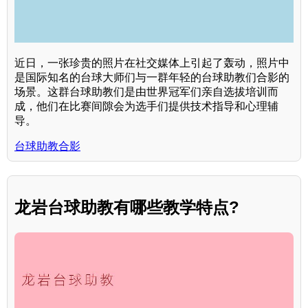
近日，一张珍贵的照片在社交媒体上引起了轰动，照片中
是国际知名的台球大师们与一群年轻的台球助教们合影的
场景。这群台球助教们是由世界冠军们亲自选拔培训而
成，他们在比赛间隙会为选手们提供技术指导和心理辅
导。
台球助教合影
龙岩台球助教有哪些教学特点?