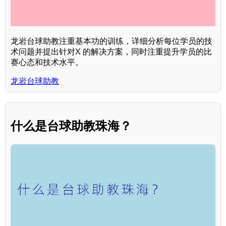
龙岩台球助教注重基本功的训练，详细分析每位学员的技
术问题并提出针对X 的解决方案，同时注重提升学员的比
赛心态和技术水平。
龙岩台球助教
什么是台球助教珠海？