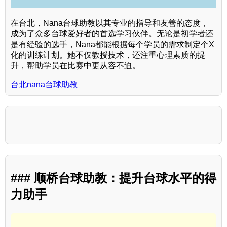
在台北，Nana台球助教以其专业的指导和友善的态度，
成为了众多台球爱好者的首选学习伙伴。无论是初学者还
是有经验的选手，Nana都能根据每个学员的需求制定个X
化的训练计划。她不仅教授技术，还注重心理素质的提
升，帮助学员在比赛中更从容不迫。
台北nana台球助教
### 顺桥台球助教：提升台球水平的得
力助手