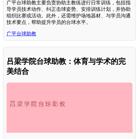
广平台球助教主要负责协助主教练进行日常训练，包括指
导学员技术动作、纠正击球姿势、安排训练计划，并协助
组织比赛或活动。此外，还需维护场地器材、与学员沟通
技术要点，帮助提升学员的台球水平。
广平台球助教
吕梁学院台球助教：体育与学术的完
美结合