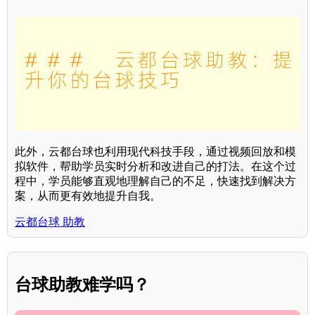
此外，云都台球也利用现代科技手段，通过视频回放和模
拟软件，帮助学员实时分析和改进自己的打法。在这个过
程中，学员能够直观地理解自己的不足，快速找到解决方
案，从而更有效地提升自我。
云都台球 助教
台球助教难学吗？