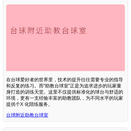
在台球爱好者的世界里，技术的提升往往需要专业的指导
和反复的练习。而“助教台球室”正是为追求进步的玩家量
身打造的训练天堂。这里不仅提供标准化的球台与舒适的
环境，更有一支经验丰富的助教团队，为不同水平的玩家
提供个X 化陪练服务。
台球附近助教台球室