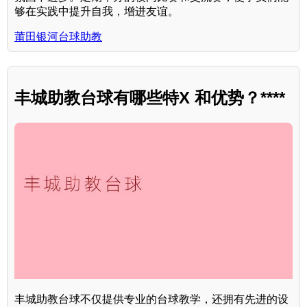
够在实践中提升自我，增进友谊。
莆田银河台球助教
丰城助教台球有哪些特X 和优势？****
丰城助教台球不仅提供专业的台球教学，还拥有先进的设