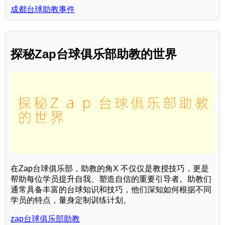
成都台球助教事件
探秘Zap台球俱乐部助教的世界
在Zap台球俱乐部，助教的角X 不仅仅是教授技巧，更是
帮助每位学员提升自我、塑造自信的重要引导者。助教们
通常具备丰富的台球知识和技巧，他们深知如何根据不同
学员的特点，量身定制训练计划。
zap台球俱乐部助教