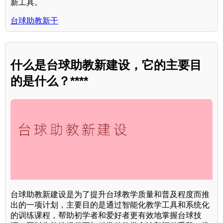
新工具。
台球助教新干
什么是台球助教新建设，它的主要目
的是什么？****
台球助教新建设是为了提升台球教学质量和普及程度而推
出的一项计划，主要目的是通过智能化教学工具和系统化
的训练课程，帮助初学者和爱好者更有效地掌握台球技