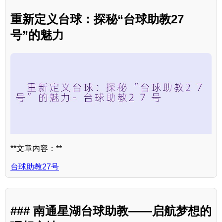
重新定义台球：探秘“台球助教27
号”的魅力
**文章内容：**
台球助教27号
### 南通星湖台球助教——启航梦想的