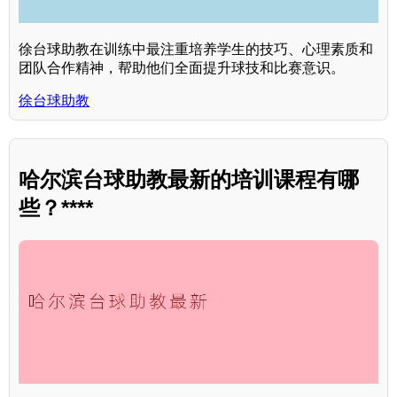
徐台球助教在训练中最注重培养学生的技巧、心理素质和
团队合作精神，帮助他们全面提升球技和比赛意识。
徐台球助教
哈尔滨台球助教最新的培训课程有哪
些？****