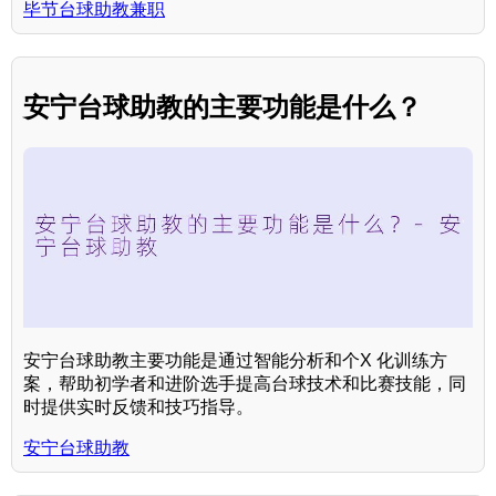
毕节台球助教兼职
安宁台球助教的主要功能是什么？
安宁台球助教主要功能是通过智能分析和个X 化训练方
案，帮助初学者和进阶选手提高台球技术和比赛技能，同
时提供实时反馈和技巧指导。
安宁台球助教