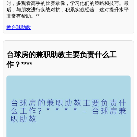
时，多观看高手的比赛录像，学习他们的策略和技巧。最
后，与朋友进行实战对抗，积累实战经验，这对提升水平
非常有帮助。**
教台球助教
台球房的兼职助教主要负责什么工
作？****