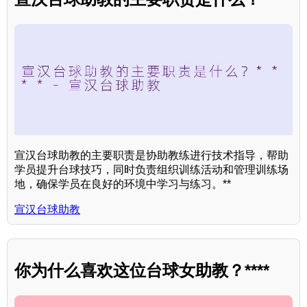
宣汉台球助教的主要职责是协助教练进行技术指导，帮助
学员提升台球技巧，同时负责组织训练活动和管理训练场
地，确保学员在良好的环境中学习与练习。**
宣汉台球助教
你为什么喜欢这位台球女助教？****