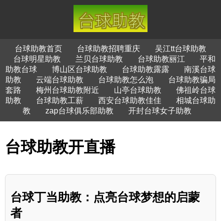
台球助教首页
台球助教招聘重庆
吴江tt台球助教
台球明星助教
兰贝台球助教
台球助教丽江
平和
助教台球
博山区台球助教
台球助教露露
南溪台球
助教
云端台球助教
台球助教怎么泡
台球助教骗局
套路
梅州台球助教附近
山亭台球助教
佛祖岭台球
助教
台球助教工薪
西安台球助教佳佳
相城台球助
教
zap台球俱乐部助教
开封台球女子助教
台球助教开直播
台球丁当助教：点亮台球梦想的启蒙
者