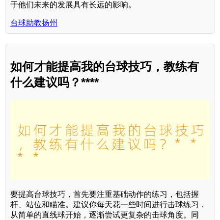
于他们未来的发展具有长远的影响。
台球助教扬州
如何才能提高我的台球技巧，教练有
什么建议吗？****
要提高台球技巧，首先要注重基础动作的练习，包括握
杆、站位和瞄准。建议你每天花一些时间进行击球练习，
从简单的直线球开始，逐渐尝试更复杂的击球角度。同