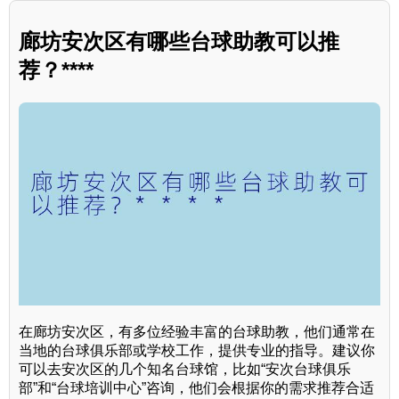
廊坊安次区有哪些台球助教可以推
荐？****
在廊坊安次区，有多位经验丰富的台球助教，他们通常在
当地的台球俱乐部或学校工作，提供专业的指导。建议你
可以去安次区的几个知名台球馆，比如“安次台球俱乐
部”和“台球培训中心”咨询，他们会根据你的需求推荐合适