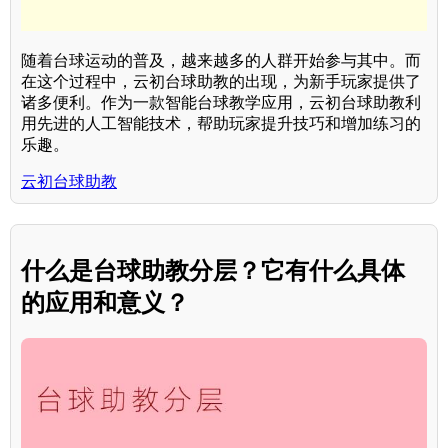
随着台球运动的普及，越来越多的人群开始参与其中。而
在这个过程中，云初台球助教的出现，为新手玩家提供了
诸多便利。作为一款智能台球教学应用，云初台球助教利
用先进的人工智能技术，帮助玩家提升技巧和增加练习的
乐趣。
云初台球助教
什么是台球助教分层？它有什么具体
的应用和意义？