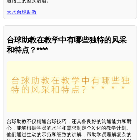
道路上的坚实后盾。
天水台球助教
台球助教在教学中有哪些独特的风采
和特点？****
台球助教不仅精通台球技巧，还具备良好的沟通能力和耐
心，能够根据学员的水平和需求制定个X 化的教学计划。
他们通过生动的示范和细致的讲解，帮助学员理解复杂的