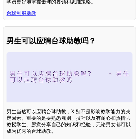
学员更好地掌握击球的要领和思维策略。
台球制服助教
男生可以应聘台球助教吗？
男生当然可以应聘台球助教，X 别不是影响教学能力的决
定因素。重要的是要熟悉规则、技巧以及有耐心和热情去
教授学生。愿意分享自己的知识和经验，无论男女都可以
成为优秀的台球助教。