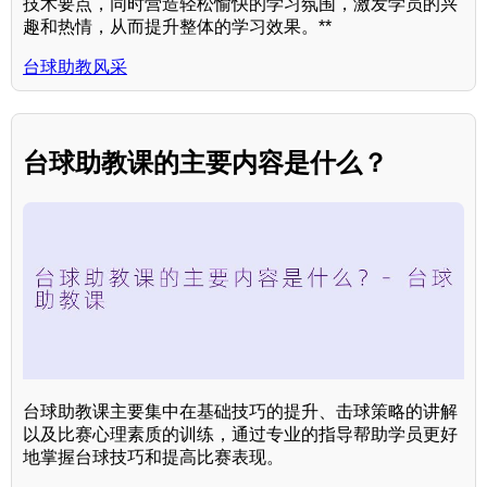
技术要点，同时营造轻松愉快的学习氛围，激发学员的兴
趣和热情，从而提升整体的学习效果。**
台球助教风采
台球助教课的主要内容是什么？
台球助教课主要集中在基础技巧的提升、击球策略的讲解
以及比赛心理素质的训练，通过专业的指导帮助学员更好
地掌握台球技巧和提高比赛表现。