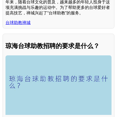
年来，随着台球文化的普及，越来越多的年轻人投身于这
项充满挑战与乐趣的运动中。为了帮助更多的台球爱好者
提高技艺，禅城兴起了“台球助教”的服务。
台球助教禅城
琼海台球助教招聘的要求是什么？