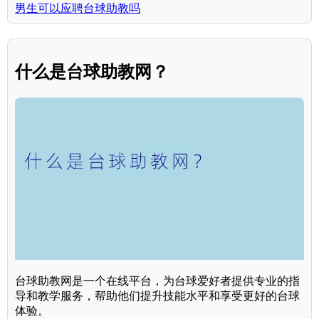
男生可以应聘台球助教吗
什么是台球助教网？
台球助教网是一个在线平台，为台球爱好者提供专业的指
导和教学服务，帮助他们提升技能水平和享受更好的台球
体验。