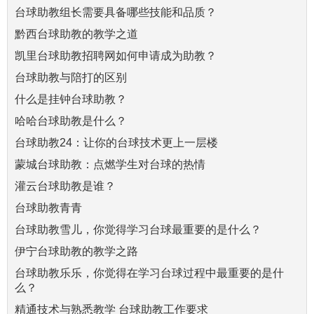
台球助教组长需要具备哪些技能和品质？
黔西台球助教的教学之道
凯里台球助教招聘网如何申请成为助教？
台球助教与陪打的区别
什么是挂钟台球助教？
哈哈台球助教是什么？
台球助教24：让你的台球技术更上一层楼
蒙城台球助教：点燃学生对台球的热情
灌云台球助教是谁？
台球助教青青
台球助教雪儿，你觉得学习台球最重要的是什么？
伊宁台球助教的教学之路
台球助教乐乐，你觉得在学习台球过程中最重要的是什
么？
精通技术与熟悉教学 台球助教工作要求