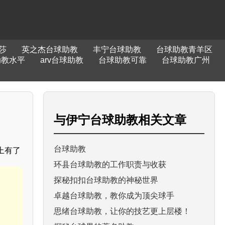
莎
英之杰台球助教
丰宁台球助教
台球助教青羊区
助教水平
arv台球助教
台球助教可靠
台球助教广州
与
伊宁台球助教
相关文章
台球助教
上有了
环县台球助教的工作职责与收获
探秘扣扣台球助教的神秘世界
卓越台球助教，教你成为顶尖球手
思绪台球助教，让你的技艺更上层楼！