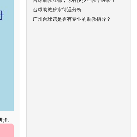
台球助教江都，你有多少年教学经验？
台球助教薪水待遇分析
广州台球馆是否有专业的助教指导？
进步。