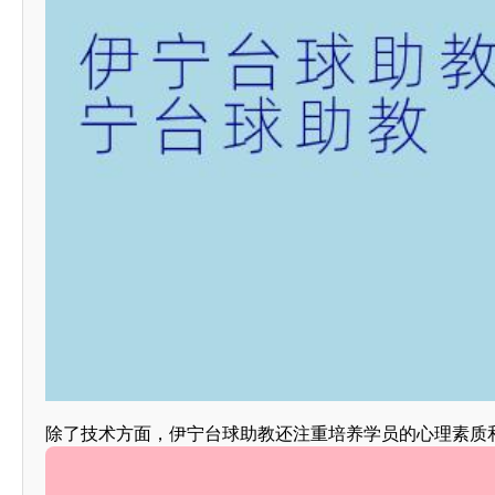
除了技术方面，伊宁台球助教还注重培养学员的心理素质