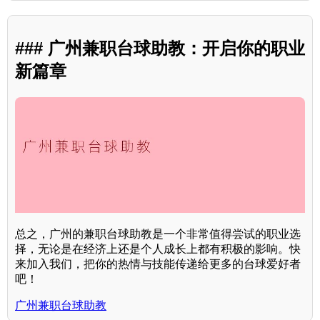
### 广州兼职台球助教：开启你的职业
新篇章
总之，广州的兼职台球助教是一个非常值得尝试的职业选
择，无论是在经济上还是个人成长上都有积极的影响。快
来加入我们，把你的热情与技能传递给更多的台球爱好者
吧！
广州兼职台球助教