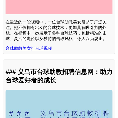
在最近的一段视频中，一位台球助教美女引起了广泛关
注。她不仅拥有出X 的台球技术，更加具有吸引力的外
貌。在视频中，她展示了多种台球技巧，包括精准的击
球、灵活的走位以及独特的击球风格，令人叹为观止。
台球助教美女打台球视频
### 义乌市台球助教招聘信息网：助力
台球爱好者的成长