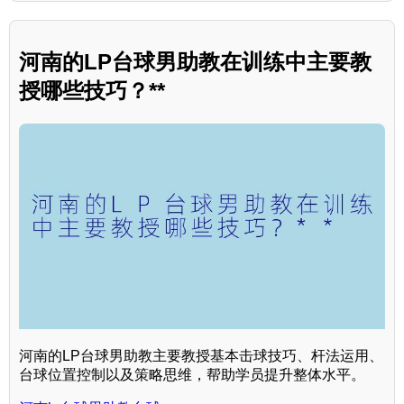
河南的LP台球男助教在训练中主要教
授哪些技巧？**
河南的LP台球男助教主要教授基本击球技巧、杆法运用、
台球位置控制以及策略思维，帮助学员提升整体水平。