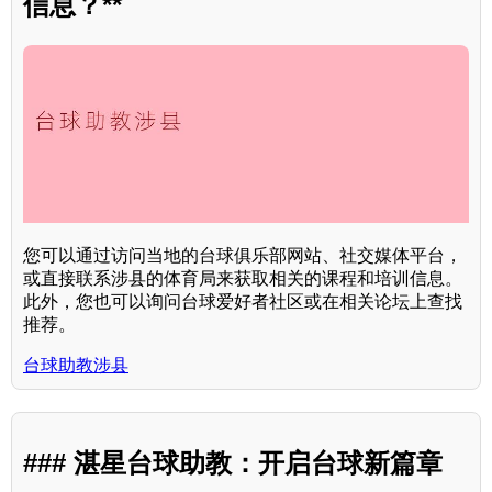
信息？**
您可以通过访问当地的台球俱乐部网站、社交媒体平台，
或直接联系涉县的体育局来获取相关的课程和培训信息。
此外，您也可以询问台球爱好者社区或在相关论坛上查找
推荐。
台球助教涉县
### 湛星台球助教：开启台球新篇章