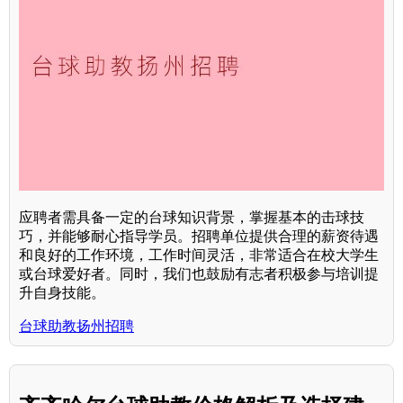
应聘者需具备一定的台球知识背景，掌握基本的击球技
巧，并能够耐心指导学员。招聘单位提供合理的薪资待遇
和良好的工作环境，工作时间灵活，非常适合在校大学生
或台球爱好者。同时，我们也鼓励有志者积极参与培训提
升自身技能。
台球助教扬州招聘