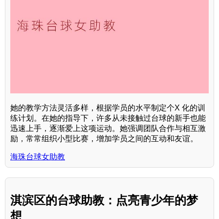
她的教学方法灵活多样，根据学员的水平制定个X 化的训
练计划。在她的指导下，许多从未接触过台球的新手也能
迅速上手，逐渐爱上这项运动。她强调团队合作与相互激
励，常常组织小型比赛，增加学员之间的互动和友谊。
海珠台球女助教
淇滨区的台球助教：点亮青少年的梦
想