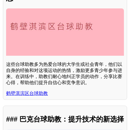
这些台球助教多为热爱台球的大学生或社会青年，他们以
自身的经验和对这项运动的热情，激励更多青少年参与进
来。在训练中，助教们耐心地纠正学员的动作，分享比赛
心得，帮助他们提升自信心和竞争意识。
鹤壁淇滨区台球助教
### 巴克台球助教：提升技术的新选择