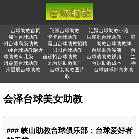
台球助教首页
飞鲨台球助教
汇聚台球助教小雅
加号台球助教
卡卡台球助教
洪崖洞台球助教
苏
州台球高级助教
霞山台球助教招聘
助教台球助教牌
ok台球助教附近
阳阳台球助教
台球助教漳浦
台
球助教有几级
宿迁招台球助教
台球请助教视频
兰
州鼎盛台球助教
tnt台球助教咖啡
台球助教成本
徐
州星辰台球助教
台球女助教图片
台球俱乐部商务助
教
会泽台球美女助教
### 峡山助教台球俱乐部：台球爱好者