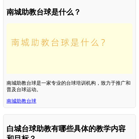
南城助教台球是什么？
南城助教台球是一家专业的台球培训机构，致力于推广和
普及台球运动。
南城助教台球
白城台球助教有哪些具体的教学内容
和目标？