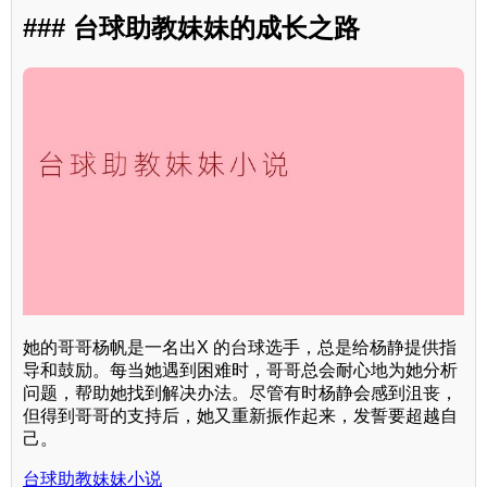
### 台球助教妹妹的成长之路
她的哥哥杨帆是一名出X 的台球选手，总是给杨静提供指
导和鼓励。每当她遇到困难时，哥哥总会耐心地为她分析
问题，帮助她找到解决办法。尽管有时杨静会感到沮丧，
但得到哥哥的支持后，她又重新振作起来，发誓要超越自
己。
台球助教妹妹小说