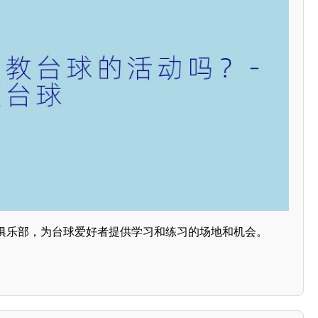
俱乐部，为台球爱好者提供学习和练习的场地和机会。