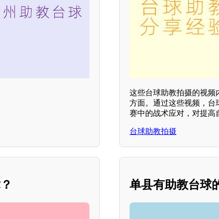
。
这些台球助教拍摄的视频
方面。通过这些视频，台
赛中的战术应对，对提高
台球助教拍摄
术？
单县有助教台球