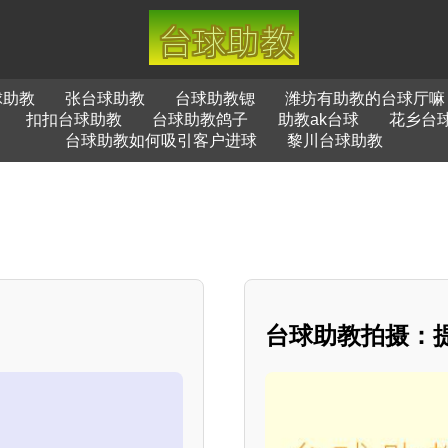
球助教
张台球助教
台球助教锶
潍坊有助教的台球厅嘛
扣扣台球助教
台球助教鸽子
助教ak台球
花乡台
台球助教如何吸引客户进球
黎川台球助教
台球助教拍摄：