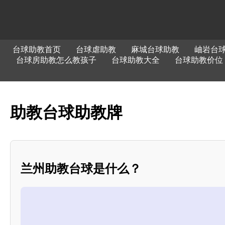
台球助教首页
台球虐助教
麻城台球助教
岫岩台
台球房助教怎么教孩子
台球助教大全
台球助教价位
助教台球助教牌
兰州助教台球是什么？