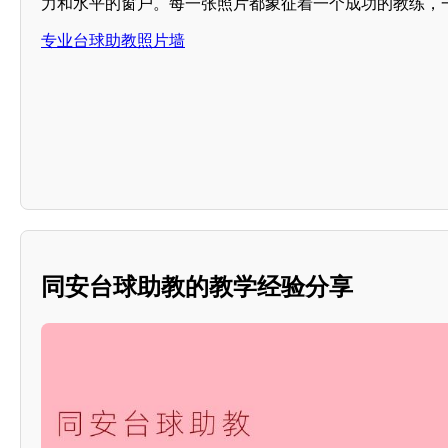
力和水平的窗户。每一张照片都象征着一个成功的教练，
专业台球助教照片墙
同安台球助教的教学经验分享