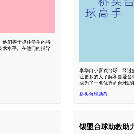
。他们善于抓住学生的特
技术水平。在他们的指导
李华自小喜欢台球，经过
让更多的人了解和喜爱台
成为了一名优秀的台球助
桥头台球助教
锡盟台球助教助