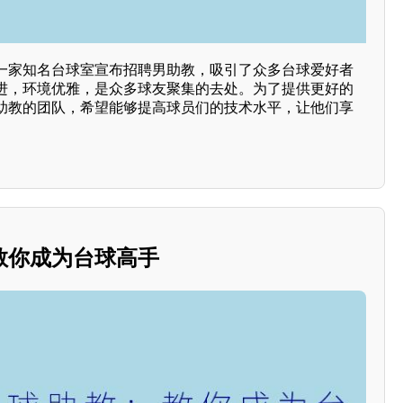
一家知名台球室宣布招聘男助教，吸引了众多台球爱好者
进，环境优雅，是众多球友聚集的去处。为了提供更好的
助教的团队，希望能够提高球员们的技术水平，让他们享
教你成为台球高手