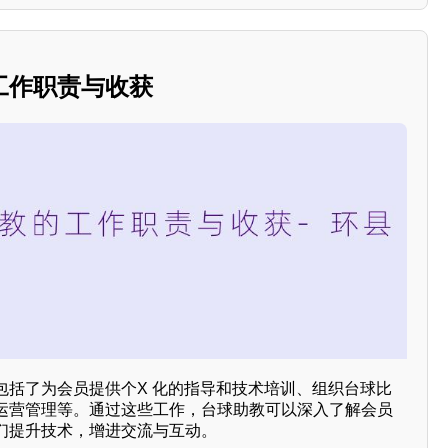
工作职责与收获
包括了为会员提供个X 化的指导和技术培训、组织台球比
运营管理等。通过这些工作，台球助教可以深入了解会员
们提升技术，增进交流与互动。