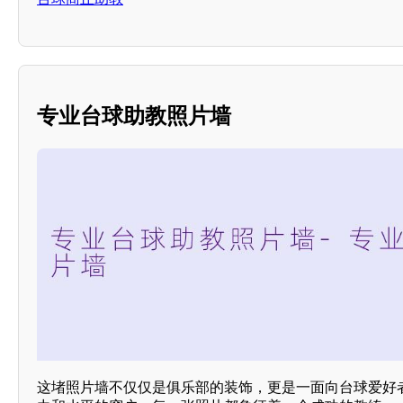
专业台球助教照片墙
这堵照片墙不仅仅是俱乐部的装饰，更是一面向台球爱好