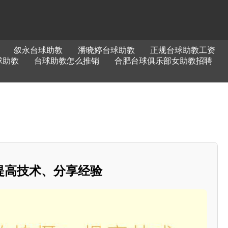
叙永台球助教
潘晓婷台球助教
正规台球助教工资
球助教
台球助教怎么推销
合肥台球俱乐部女助教招聘
提高技术、分享经验