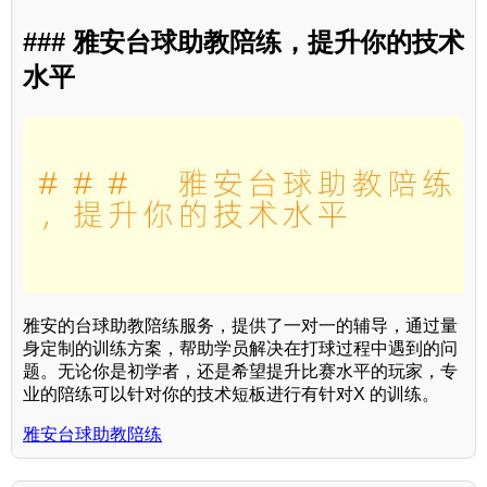
### 雅安台球助教陪练，提升你的技术
水平
雅安的台球助教陪练服务，提供了一对一的辅导，通过量
身定制的训练方案，帮助学员解决在打球过程中遇到的问
题。无论你是初学者，还是希望提升比赛水平的玩家，专
业的陪练可以针对你的技术短板进行有针对X 的训练。
雅安台球助教陪练