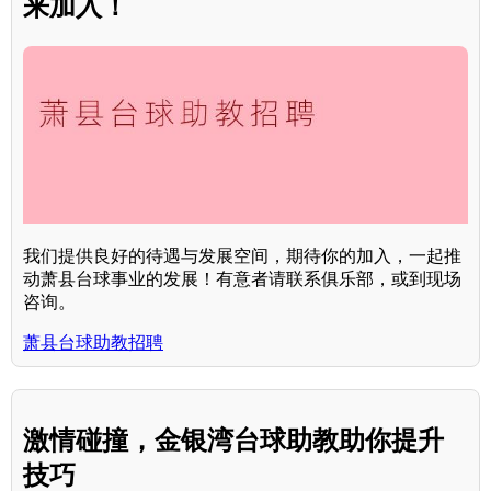
来加入！
我们提供良好的待遇与发展空间，期待你的加入，一起推
动萧县台球事业的发展！有意者请联系俱乐部，或到现场
咨询。
萧县台球助教招聘
激情碰撞，金银湾台球助教助你提升
技巧