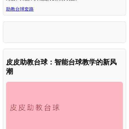
助教台球套路
皮皮助教台球：智能台球教学的新风
潮