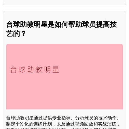
台球助教明星是如何帮助球员提高技
艺的？
台球助教明星通过提供专业指导、分析球员的技术动作、
制定个X 化的训练计划，以及通过视频回放和实战演练，