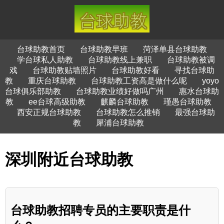
台球助教首页
台球助教早班
菏泽单县台球助教
学台球私人助教
台球助教线上兼职
台球助教被调
戏
台球助教贴墙照片
台球助教好看
寻找台球助
教
重庆台球助教
台球助教工资高是做什么呢
yoyo
台球俱乐部助教
台球助教业绩好做吗广州
惠水台球助
教
ee台球高级助教
麒麟台球助教
瑾愚台球助教
西安正规台球助教
台球助教怎么推销
最强台球助
教
犀浦台球助教
深圳附近台球助教
台球助教招聘专员的主要职责是什