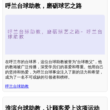
呼兰台球助教，磨砺球艺之路
在呼兰市的台球界，这位台球助教被誉为“台球教父”，他
的教诲被广泛传播，深受学员们的喜爱和尊重。他用自己
的坚持和热爱，为呼兰台球事业注入了新的活力和希望，
成为了一名不可或缺的引领者和榜样。
呼兰台球助教
淮滨台球助教，让顾客爱上这项运动