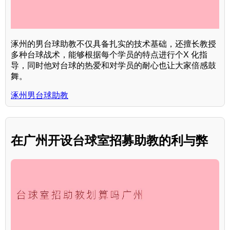
涿州的男台球助教不仅具备扎实的技术基础，还擅长教授
多种台球战术，能够根据每个学员的特点进行个X 化指
导，同时他对台球的热爱和对学员的耐心也让大家倍感鼓
舞。
涿州男台球助教
在广州开设台球室招募助教的利与弊