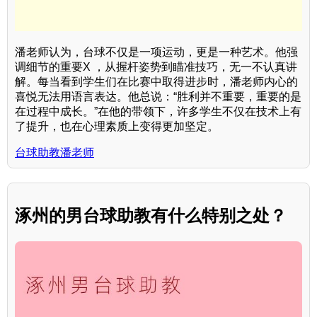
潘老师认为，台球不仅是一项运动，更是一种艺术。他强
调细节的重要X ，从握杆姿势到瞄准技巧，无一不认真讲
解。每当看到学生们在比赛中取得进步时，潘老师内心的
喜悦无法用语言表达。他总说：“胜利并不重要，重要的是
在过程中成长。”在他的带领下，许多学生不仅在技术上有
了提升，也在心理素质上变得更加坚定。
台球助教潘老师
涿州的男台球助教有什么特别之处？