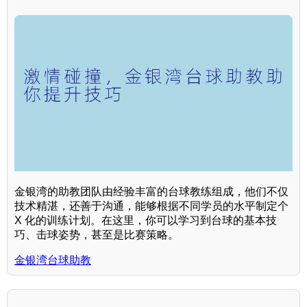
金银湾的助教团队由经验丰富的台球教练组成，他们不仅
技术精湛，还善于沟通，能够根据不同学员的水平制定个
X 化的训练计划。在这里，你可以学习到台球的基本技
巧、击球姿势，甚至是比赛策略。
金银湾台球助教