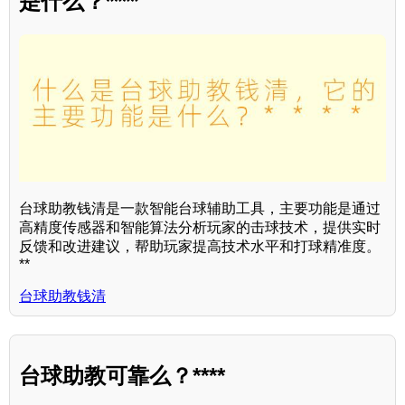
是什么？****
台球助教钱清是一款智能台球辅助工具，主要功能是通过
高精度传感器和智能算法分析玩家的击球技术，提供实时
反馈和改进建议，帮助玩家提高技术水平和打球精准度。
**
台球助教钱清
台球助教可靠么？****