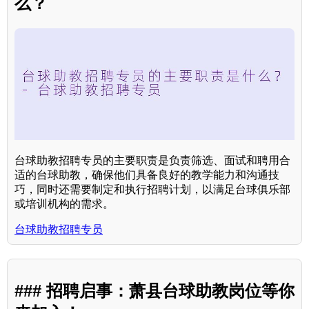
么？
台球助教招聘专员的主要职责是负责筛选、面试和聘用合
适的台球助教，确保他们具备良好的教学能力和沟通技
巧，同时还需要制定和执行招聘计划，以满足台球俱乐部
或培训机构的需求。
台球助教招聘专员
### 招聘启事：萧县台球助教岗位等你