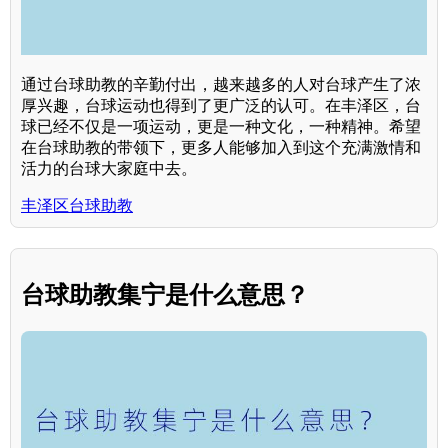
通过台球助教的辛勤付出，越来越多的人对台球产生了浓
厚兴趣，台球运动也得到了更广泛的认可。在丰泽区，台
球已经不仅是一项运动，更是一种文化，一种精神。希望
在台球助教的带领下，更多人能够加入到这个充满激情和
活力的台球大家庭中去。
丰泽区台球助教
台球助教集宁是什么意思？