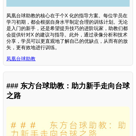
凤凰台球助教的核心在于个X 化的指导方案。每位学员在
学习初期，都会根据自身水平制定合理的训练计划。无论
是入门的新手，还是希望提升技巧的进阶玩家，助教们都
会提供针对X 的建议与指导。此外，通过录像分析和技术
分享，学员可以更直观地了解自己的优缺点，从而有的放
矢，更有效地进行训练。
凤凰台球助教
### 东方台球助教：助力新手走向台球
之路