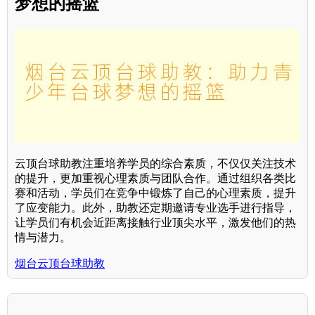
梦想的摇篮
云顶台球助教注重培养学员的综合素质，不仅仅关注技术
的提升，更加重视心理素质与团队合作。通过组织各类比
赛和活动，学员们在竞争中锻炼了自己的心理素质，提升
了应变能力。此外，助教还定期邀请专业选手进行指导，
让学员们有机会近距离接触行业顶尖水平，激发他们的热
情与潜力。
烟台云顶台球助教