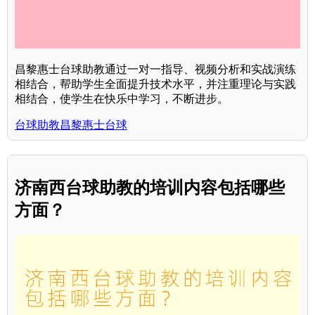
昌黎惠士台球助教通过一对一指导、视频分析和实战演练
相结合，帮助学生全面提升技术水平，并注重理论与实践
相结合，使学生在快乐中学习，不断进步。
台球助教昌黎惠士台球
济南西台球助教的培训内容包括哪些
方面？