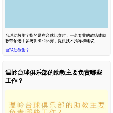
台球助教集宁指的是在台球比赛时，一名专业的教练或助
教带领选手参与训练和比赛，提供技术指导和建议。
台球助教集宁
温岭台球俱乐部的助教主要负责哪些
工作？