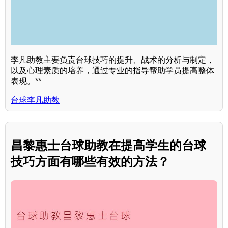
李凡助教主要负责台球技巧的提升、战术的分析与制定，
以及心理素质的培养，通过专业的指导帮助学员提高整体
表现。**
台球李凡助教
昌黎惠士台球助教在提高学生的台球
技巧方面有哪些有效的方法？