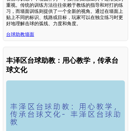
重视。传统的训练方法往往依赖于教练的指导和对打的练
习，而墙面训练则提供了一个全新的视角。通过在墙面上
贴上不同的标识、线路或目标，玩家可以在独立练习时更
好地理解击球的弧线、力度和角度。
台球助教墙面
丰泽区台球助教：用心教学，传承台
球文化