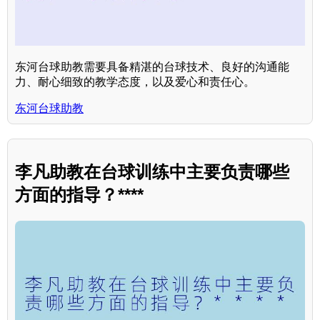
东河台球助教需要具备精湛的台球技术、良好的沟通能
力、耐心细致的教学态度，以及爱心和责任心。
东河台球助教
李凡助教在台球训练中主要负责哪些
方面的指导？****