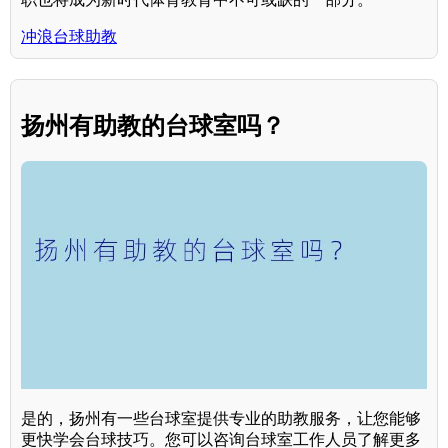
冲浪台球助教
扬州有助教的台球室吗？
是的，扬州有一些台球室提供专业的助教服务，让您能够
更快学会台球技巧。您可以咨询台球室工作人员了解更多