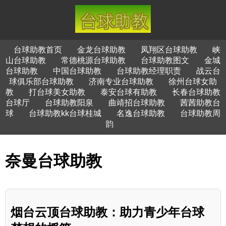
台球助教首页
金龙台球助教
凤翔区台球助教
峡
山台球助教
常德桃源台球助教
台球助教图文
金城
台球助教
中国台球助教
台球助教经理职责
战云台
球俱乐部台球助教
济南专业台球助教
徐州台球女助
教
打台球美女助教
泰安台球有助教
长春台球助教
台球厅
台球助教阳泉
曲靖招台球助教
茜茜助教台
球
台球助教kk台球桂城
名逸台球助教
台球助教周
韵
奈曼台球助教
烟台云顶台球助教：助力青少年台球