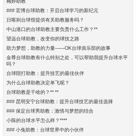
梅婷助教
### 宏博台球助教：开启台球学习的新纪元
日喀则台球馆提供有关助教服务吗？
中山港口的台球助教主要负责什么工作？**
望远台球助教，改变你的球技之路
助力梦想，助教的力量——OK台球俱乐部的故事
金尊台球助教有什么特别之处，可以帮助我提升台球水平
吗？
台球陪打助教：提升技艺的最佳伙伴
为什么台球助教决定单飞呢？
台球助教是干啥的？** **
### 昆明安宁台球助教：提升台球技艺的最佳选择
### 保定台球男助教：激情与梦想的结合
小陈的台球水平怎么样？****
### 小兔助教：台球世界中的小伙伴