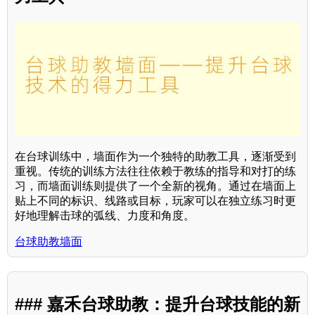
在台球训练中，墙面作为一个独特的助教工具，逐渐受到
重视。传统的训练方法往往依赖于教练的指导和对打的练
习，而墙面训练则提供了一个全新的视角。通过在墙面上
贴上不同的标识、线路或目标，玩家可以在独立练习时更
好地理解击球的弧线、力度和角度。
台球助教墙面
### 嘉禾台球助教：提升台球技能的新