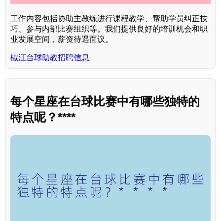
工作内容包括协助主教练进行课程教学、帮助学员纠正技
巧、参与内部比赛组织等。我们提供良好的培训机会和职
业发展空间，薪资待遇面议。
椒江台球助教招聘信息
每个星座在台球比赛中有哪些独特的
特点呢？****