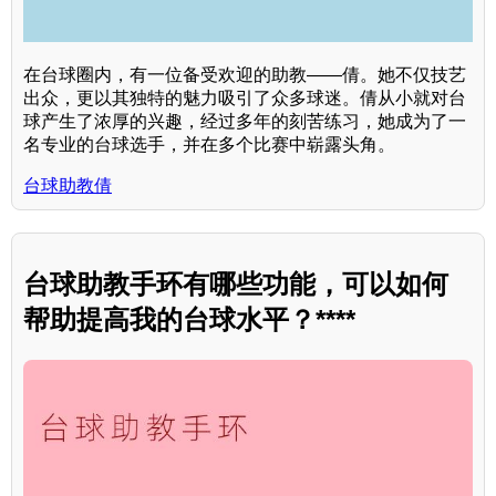
在台球圈内，有一位备受欢迎的助教——倩。她不仅技艺
出众，更以其独特的魅力吸引了众多球迷。倩从小就对台
球产生了浓厚的兴趣，经过多年的刻苦练习，她成为了一
名专业的台球选手，并在多个比赛中崭露头角。
台球助教倩
台球助教手环有哪些功能，可以如何
帮助提高我的台球水平？****