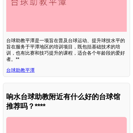
台球助教平潭是一项旨在普及台球运动、提升球技水平的
旨在服务于平潭地区的培训项目，既包括基础技术的培
训，也有比赛和技巧提升的课程，适合各个年龄段的爱好
者。**
台球助教平潭
响水台球助教附近有什么好的台球馆
推荐吗？****