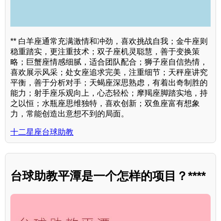
** 白羊座通常充满激情和冲劲，喜欢挑战自我；金牛座则
稳重踏实，更注重技术；双子座机灵聪慧，善于变换策
略；巨蟹座情感细腻，适合团队配合；狮子座自信热情，
喜欢展示风采；处女座追求完美，注重细节；天秤座讲究
平衡，善于分析对手；天蝎座深思熟虑，有着出奇制胜的
能力；射手座乐观向上，心态轻松；摩羯座脚踏实地，持
之以恒；水瓶座思维独特，喜欢创新；双鱼座富有想象
力，常能创造出意想不到的局面。
十二星座台球助教
台球助教平潭是一个怎样的项目？****