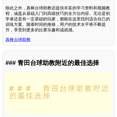
除此之外，真棒台球助教还提供丰富的学习资料和视频教
程，涵盖从基础入门到高级技巧的全方位内容。无论是初
学者还是有一定基础的玩家，都能在这里找到适合自己的
训练方案。随着时间的推移，用户的技术水平将不断提
升，享受到更多的比赛乐趣和成就感。
真棒台球助教
### 青田台球助教附近的最佳选择