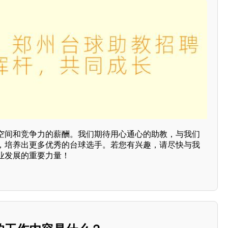
空间和竞争力的薪酬。我们期待用心通心的助教，与我们
，培养出更多优秀的台球选手。若您有兴趣，请尽快与我
业发展的重要力量！