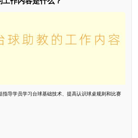
的工作内容是什么？
括指导学员学习台球基础技术、提高认识球桌规则和比赛