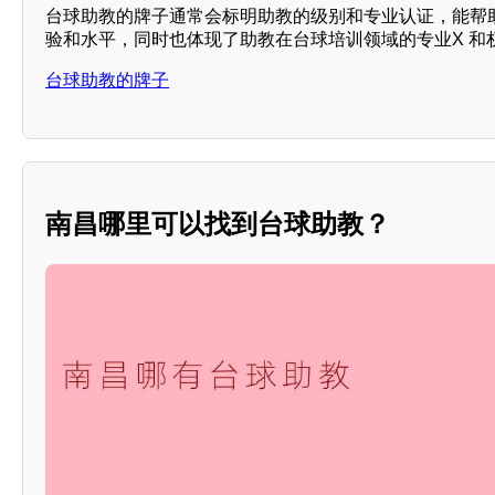
台球助教的牌子通常会标明助教的级别和专业认证，能帮
验和水平，同时也体现了助教在台球培训领域的专业X 和权威
台球助教的牌子
南昌哪里可以找到台球助教？