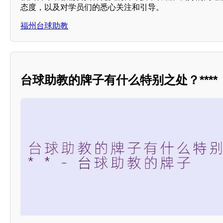
态度，以及对学员们的悉心关注和引导。
福州台球助教
台球助教的牌子有什么特别之处？****