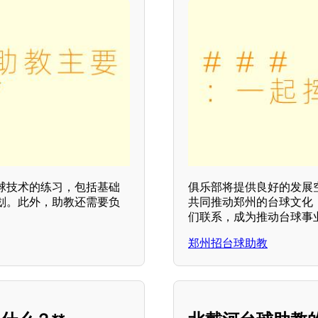
球技术的练习，包括基础
俱乐部将提供良好的发展
划。此外，助教还需要负
共同推动郑州的台球文化
。
们联系，成为推动台球事
郑州招台球助教