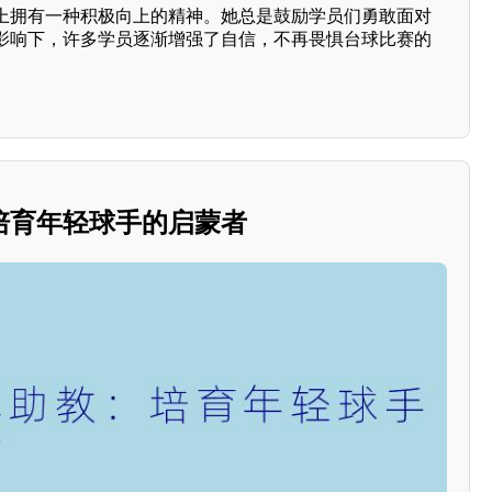
上拥有一种积极向上的精神。她总是鼓励学员们勇敢面对
影响下，许多学员逐渐增强了自信，不再畏惧台球比赛的
培育年轻球手的启蒙者