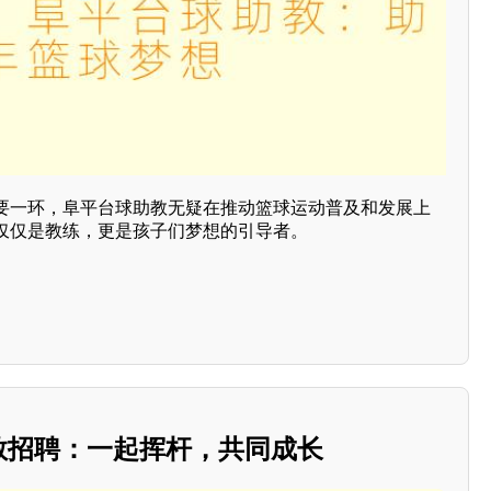
要一环，阜平台球助教无疑在推动篮球运动普及和发展上
仅仅是教练，更是孩子们梦想的引导者。
助教招聘：一起挥杆，共同成长