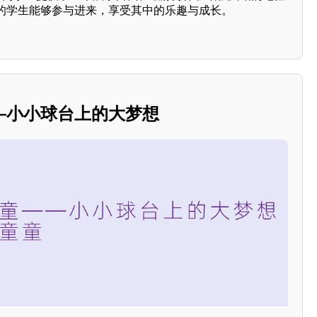
的学生能够参与进来，享受其中的乐趣与成长。
—小小球台上的大梦想