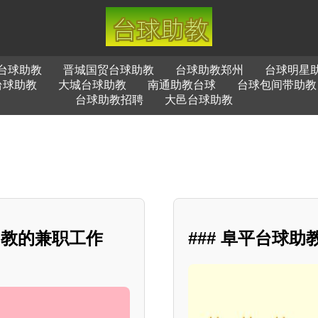
台球助教
晋城国贸台球助教
台球助教郑州
台球明星
台球助教
大城台球助教
南通助教台球
台球包间带助教
台球助教招聘
大邑台球助教
助教的兼职工作
### 阜平台球